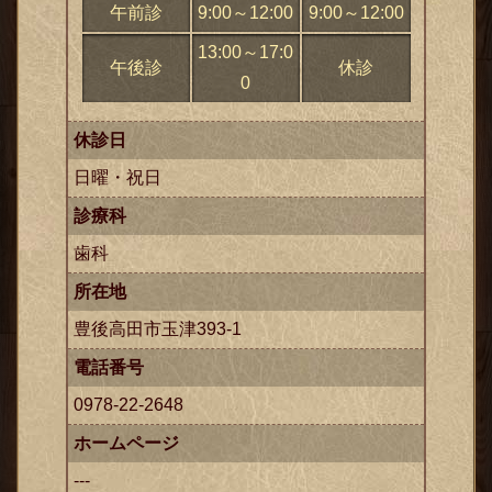
午前診
9:00～12:00
9:00～12:00
13:00～17:0
午後診
休診
0
休診日
日曜・祝日
診療科
歯科
所在地
豊後高田市玉津393-1
電話番号
0978-22-2648
ホームページ
---