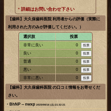
＊
詳細はお問い合わせ下さい
【歯科】大久保歯科医院 利用者からの評価（実際に
利用された方のみが評価してください。）
選択肢
投票
非常に良い
0
ックス
良い
0
普通
0
悪い
0
非常に悪い
0
【歯科】大久保歯科医院 の口コミ情報をお寄せくだ
さい。
BhNP -- nwxp
2025/08/16 (土) 21:32:21