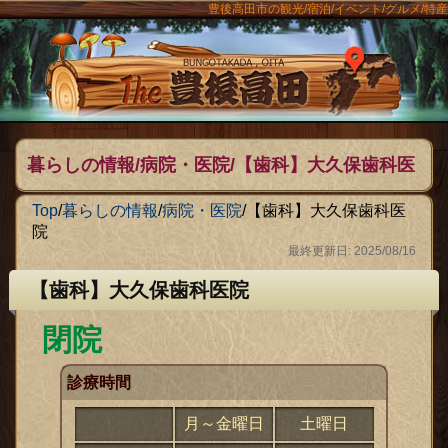
豊後高田市の観光/宿泊/イベント/グルメ/特産
ンメニュー
The豊後
暮らしの情報/病院・医院/【歯科】大久保歯科医
院
Top
/
暮らしの情報
/
病院・医院
/
【歯科】大久保歯科医
院
最終更新日: 2025/08/16
【歯科】大久保歯科医院
閉院
診療時間
月～金曜日
土曜日