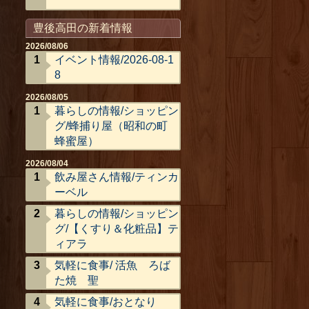
豊後高田の新着情報
2026/08/06
イベント情報/2026-08-1
8
2026/08/05
暮らしの情報/ショッピン
グ/蜂捕り屋（昭和の町
蜂蜜屋）
2026/08/04
飲み屋さん情報/ティンカ
ーベル
暮らしの情報/ショッピン
グ/【くすり＆化粧品】テ
ィアラ
気軽に食事/ 活魚 ろば
た焼 聖
気軽に食事/おとなり