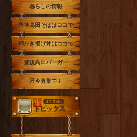
暮らしの情報
豊後高田そばはココで
岬かき揚げ丼はココで
豊後高田バーガー
只今募集中！
トピックス