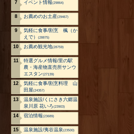
イベント情報
(29864)
お薦めのお土産
(29467)
気軽に食事/割烹 楓（か
えで）
(28875)
お薦め観光地
(28759)
特選グルメ情報/里の駅
農・海産物直売所サンウ
エスタン
(27139)
気軽に食事/割烹料理 山
田屋
(24357)
温泉施設/くにさき六郷温
泉川原 花いろ
(23903)
宿泊情報
(23689)
温泉施設/夷谷温泉
(23500)