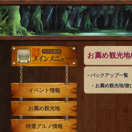
メインメニュー
お薦め観光地
バックアップ一覧
お薦め観光地/遊
イベント情報
お薦め観光地
特選グルメ情報