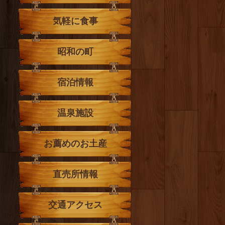
気軽に食事
昭和の町
宿泊情報
温泉施設
お薦めのお土産
直売所情報
交通アクセス