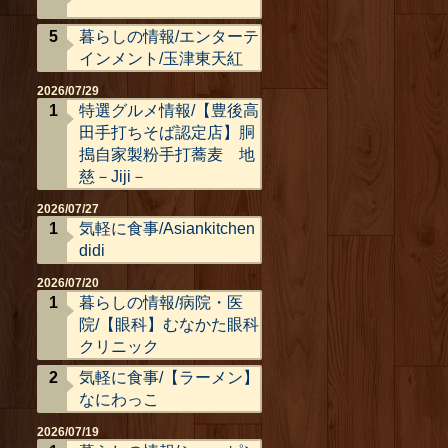
暮らしの情報/エンターテ
インメント/玉津東天紅
2026/07/29
特選グルメ情報/【豊後高
田手打ちそば認定店】胴
搗自家製粉手打蕎麦 地
慈－Jiji－
2026/07/27
気軽に食事/Asiankitchen
didi
2026/07/20
暮らしの情報/病院・医
院/【眼科】むなかた眼科
クリニック
気軽に食事/【ラーメン】
なにわっこ
2026/07/19