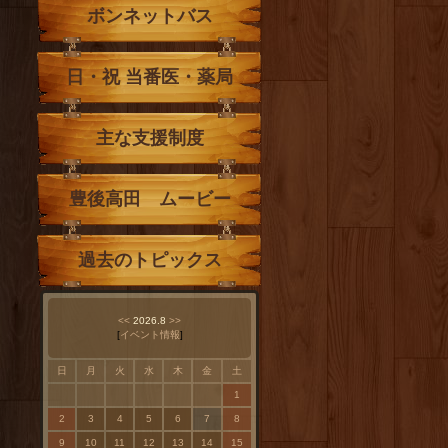
ボンネットバス
日・祝 当番医・薬局
主な支援制度
豊後高田 ムービー
過去のトピックス
<<
2026.8
>>
[
イベント情報
]
日
月
火
水
木
金
土
1
2
3
4
5
6
7
8
9
10
11
12
13
14
15