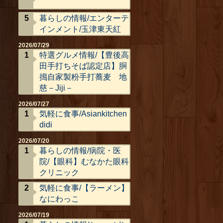
暮らしの情報/エンターテ
インメント/玉津東天紅
2026/07/29
特選グルメ情報/【豊後高
田手打ちそば認定店】胴
搗自家製粉手打蕎麦 地
慈－Jiji－
2026/07/27
気軽に食事/Asiankitchen
didi
2026/07/20
暮らしの情報/病院・医
院/【眼科】むなかた眼科
クリニック
気軽に食事/【ラーメン】
なにわっこ
2026/07/19