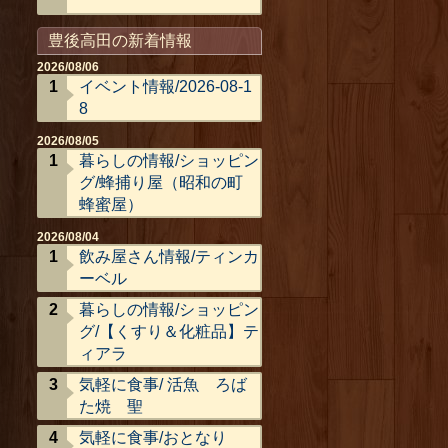
豊後高田の新着情報
2026/08/06
イベント情報/2026-08-1
8
2026/08/05
暮らしの情報/ショッピン
グ/蜂捕り屋（昭和の町
蜂蜜屋）
2026/08/04
飲み屋さん情報/ティンカ
ーベル
暮らしの情報/ショッピン
グ/【くすり＆化粧品】テ
ィアラ
気軽に食事/ 活魚 ろば
た焼 聖
気軽に食事/おとなり