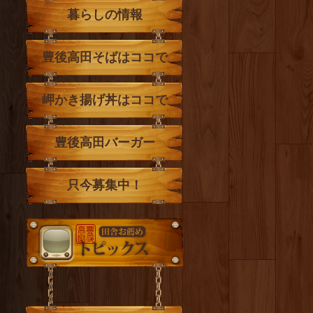
暮らしの情報
豊後高田そばはココで
岬かき揚げ丼はココで
豊後高田バーガー
只今募集中！
トピックス