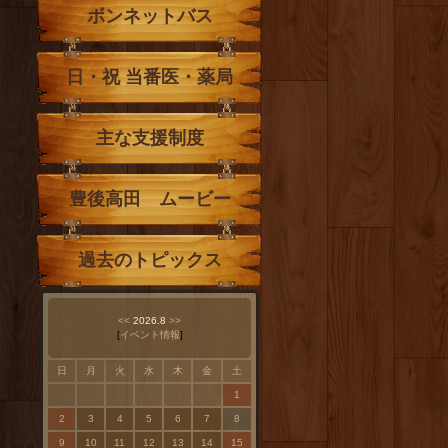
ボンネットバス
日・祝 当番医・薬局
主な支援制度
豊後高田 ムービー
過去のトピックス
<<
2026.8
>>
[
イベント情報
]
日
月
火
水
木
金
土
1
2
3
4
5
6
7
8
9
10
11
12
13
14
15