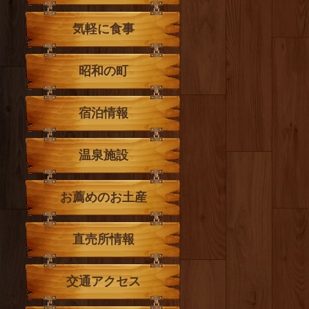
気軽に食事
昭和の町
宿泊情報
温泉施設
お薦めのお土産
直売所情報
交通アクセス