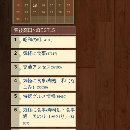
18
16
17
19
20
21
22
23
24
25
26
27
28
29
30
31
豊後高田のBEST15
昭和の町
(54100)
気軽に食事
(47117)
交通アクセス
(37593)
気軽に食事/肉処 和（な
ごみ）
(36558)
特選グルメ情報
(35430)
気軽に食事/寿司処・食事
処 美のり（みのり）
(33
837)