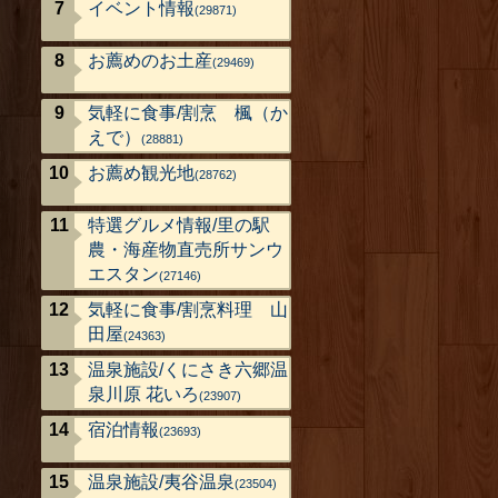
イベント情報
(29871)
お薦めのお土産
(29469)
気軽に食事/割烹 楓（か
えで）
(28881)
お薦め観光地
(28762)
特選グルメ情報/里の駅
農・海産物直売所サンウ
エスタン
(27146)
気軽に食事/割烹料理 山
田屋
(24363)
温泉施設/くにさき六郷温
泉川原 花いろ
(23907)
宿泊情報
(23693)
温泉施設/夷谷温泉
(23504)