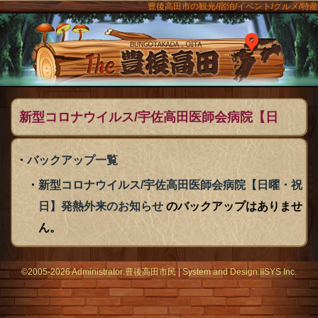
豊後高田市の観光/宿泊/イベント/グルメ/特産
ンメニュー
The豊後
新型コロナウイルス/宇佐高田医師会病院【日
曜・祝日】発熱外来のお知らせ のバックアップ
バックアップ一覧
一覧
新型コロナウイルス/宇佐高田医師会病院【日曜・祝
日】発熱外来のお知らせ
のバックアップはありませ
ん。
©2005-2026 Administrator:
豊後高田市民
|
System
and Design:
IISYS Inc.