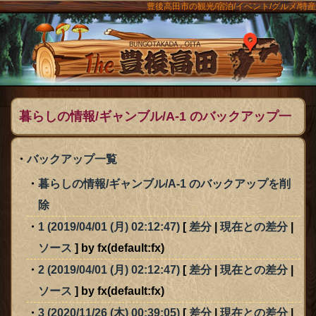
豊後高田市の観光/宿泊/イベント/グルメ/特産
ンメニュー
The豊後
暮らしの情報/ギャンブル/A-1 のバックアップ一
覧
バックアップ一覧
暮らしの情報/ギャンブル/A-1 のバックアップを削
除
1 (2019/04/01 (月) 02:12:47)
[
差分
|
現在との差分
|
ソース
] by fx(default:fx)
2 (2019/04/01 (月) 02:12:47)
[
差分
|
現在との差分
|
ソース
] by fx(default:fx)
3 (2020/11/26 (木) 00:39:05)
[
差分
|
現在との差分
|