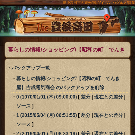
豊後高田市の観光/宿泊/イベント/グルメ/特産
ンメニュー
The豊後
暮らしの情報/ショッピング/【昭和の町 でんき
屋】吉成電気商会 のバックアップ一覧
バックアップ一覧
暮らしの情報/ショッピング/【昭和の町 でんき
屋】吉成電気商会 のバックアップを削除
0 (1970/01/01 (木) 09:00:00)
[
差分
|
現在との差分
|
ソース
]
1 (2015/05/04 (月) 06:51:55)
[
差分
|
現在との差分
|
ソース
]
2 (2019/04/01 (月) 08:33:19)
[
差分
|
現在との差分
|