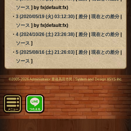
ソース
] by fx(default:fx)
3 (2020/05/19 (火) 03:12:30)
[
差分
|
現在との差分
|
ソース
] by fx(default:fx)
4 (2024/10/26 (土) 23:26:38)
[
差分
|
現在との差分
|
ソース
]
5 (2025/08/16 (土) 21:26:03)
[
差分
|
現在との差分
|
ソース
]
©2005-2026 Administrator:
豊後高田市民
|
System
and Design:
IISYS Inc.