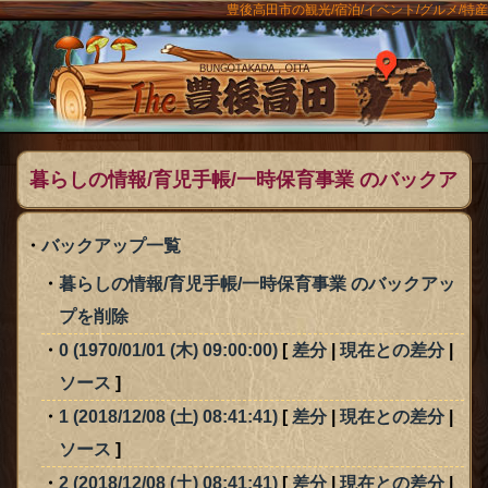
豊後高田市の観光/宿泊/イベント/グルメ/特産
ンメニュー
The豊後
暮らしの情報/育児手帳/一時保育事業 のバックア
ップ一覧
バックアップ一覧
暮らしの情報/育児手帳/一時保育事業 のバックアッ
プを削除
0 (1970/01/01 (木) 09:00:00)
[
差分
|
現在との差分
|
ソース
]
1 (2018/12/08 (土) 08:41:41)
[
差分
|
現在との差分
|
ソース
]
2 (2018/12/08 (土) 08:41:41)
[
差分
|
現在との差分
|