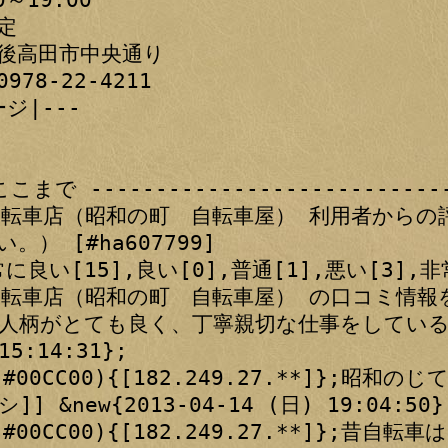
定

後高田市中央通り

78-22-4211

|---

まで -----------------------------
木自転車店（昭和の町　自転車屋） 利用者から
） [#ha607799]

常に良い[15],良い[0],普通[1],悪い[3],非
自転車店（昭和の町　自転車屋） の口コミ情報をお寄
人柄がとても良く、丁寧親切な仕事をしている。 --
15:14:31};

r(#00CC00){[182.249.27.**]};昭
] &new{2013-04-14 (日) 19:04:50};
r(#00CC00){[182.249.27.**]};昔