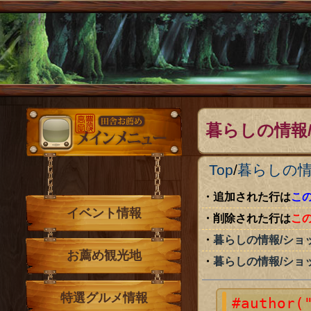
メインメニュー
暮らしの情報
Top
/
暮らしの
追加された行は
こ
イベント情報
削除された行は
こ
暮らしの情報/ショ
お薦め観光地
暮らしの情報/ショ
特選グルメ情報
#author(