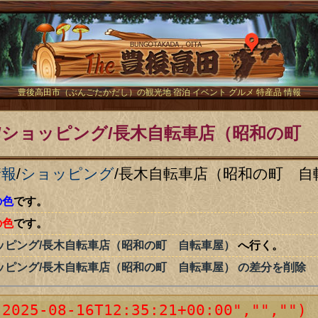
The豊後
豊後高田市（ぶんごたかだし）の観光地 宿泊 イベント グルメ 特産品 情報
/ショッピング/長木自転車店（昭和の町 
情報
/
ショッピング
/
長木自転車店（昭和の町 自
の色
です。
の色
です。
ッピング/長木自転車店（昭和の町 自転車屋）
へ行く。
ッピング/長木自転車店（昭和の町 自転車屋） の差分を削除
"2025-08-16T12:35:21+00:00","","")