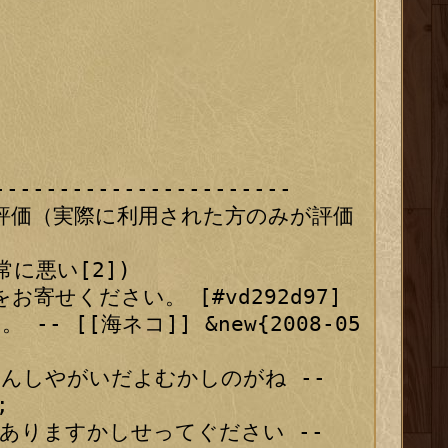
---------------------

の評価（実際に利用された方のみが評価
常に悪い[2])

せください。 [#vd292d97]

 [[海ネコ]] &new{2008-05
和のじてんしやがいだよむかしのがね -- 


自転車はありますかしせってぐださい -- 