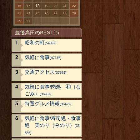
18
16
17
19
20
21
22
23
24
25
26
27
28
29
30
31
豊後高田のBEST15
昭和の町
(54097)
気軽に食事
(47116)
交通アクセス
(37592)
気軽に食事/肉処 和（な
ごみ）
(36557)
特選グルメ情報
(35427)
気軽に食事/寿司処・食事
処 美のり（みのり）
(33
836)