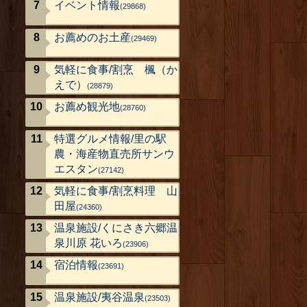
イベント情報
(29868)
お薦めのお土産
(29469)
気軽に食事/割烹 楓（か
えで）
(28879)
お薦め観光地
(28760)
特選グルメ情報/里の駅
農・海産物直売所サンウ
エスタン
(27142)
気軽に食事/割烹料理 山
田屋
(24360)
温泉施設/くにさき六郷温
泉川原 花いろ
(23906)
宿泊情報
(23691)
温泉施設/夷谷温泉
(23503)