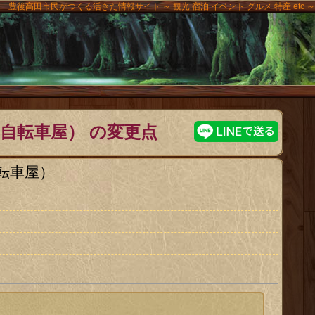
豊後高田市民がつくる活きた情報サイト ～ 観光 宿泊 イベント グルメ 特産 etc ～
高田
自転車屋） の変更点
転車屋）