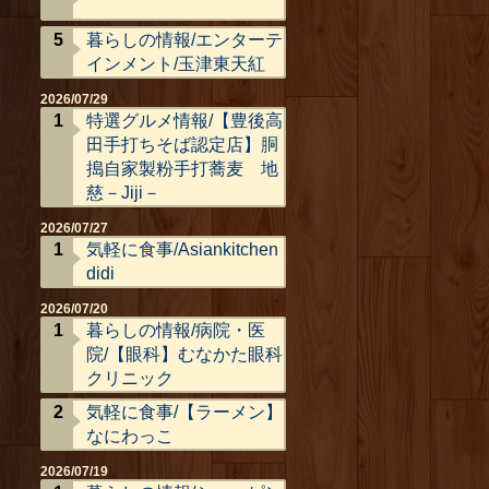
暮らしの情報/エンターテ
インメント/玉津東天紅
2026/07/29
特選グルメ情報/【豊後高
田手打ちそば認定店】胴
搗自家製粉手打蕎麦 地
慈－Jiji－
2026/07/27
気軽に食事/Asiankitchen
didi
2026/07/20
暮らしの情報/病院・医
院/【眼科】むなかた眼科
クリニック
気軽に食事/【ラーメン】
なにわっこ
2026/07/19