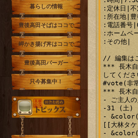
暮らしの情報
:定休日|不
:所在地|豊
:電話番号|09
豊後高田そばはココで
:ホームページ
:その他|

岬かき揚げ丼はココで
// 編集はここ
豊後高田バーガー
*** 長
してください。
只今募集中！
#vote(非
*** 長木
- ご主人の
トピックス
-31 (土) 
- &colo
[[大林タケシ]
- &colo