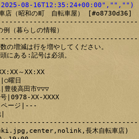
"2025-08-16T12:35:24+00:00","","")
車店（昭和の町　自転車屋） [#o8730d36]

-----------------------------------
の例（暮らしの情報）

-----------------------------------
項目数の増減は行を増やしてください。

行頭にある:記号は必須。

X:XX～XX:XX

|○曜日

|豊後高田市▽▽▽

|0978-XX-XXXX

ページ|---

|

-----------------------------------
uki.jpg,center,nolink,長木自転車店)

～19:00
