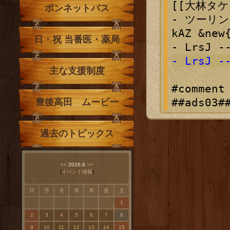
[[大林タケシ]
ボンネットバス
- ツーリ
kAZ &new
日・祝 当番医・薬局
- LrsJ -
主な支援制度
#comment

豊後高田 ムービー
過去のトピックス
<<
2026.8
>>
[
イベント情報
]
日
月
火
水
木
金
土
1
2
3
4
5
6
7
8
9
10
11
12
13
14
15