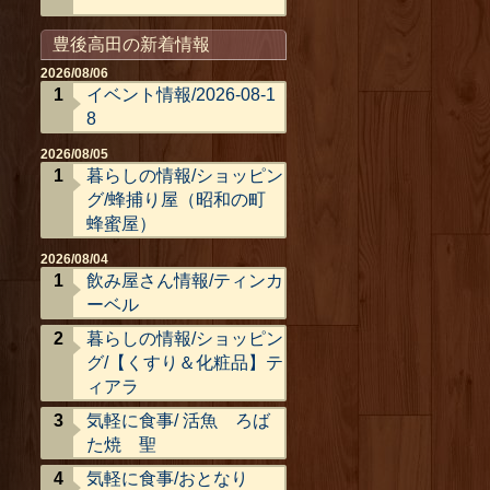
豊後高田の新着情報
2026/08/06
イベント情報/2026-08-1
8
2026/08/05
暮らしの情報/ショッピン
グ/蜂捕り屋（昭和の町
蜂蜜屋）
2026/08/04
飲み屋さん情報/ティンカ
ーベル
暮らしの情報/ショッピン
グ/【くすり＆化粧品】テ
ィアラ
気軽に食事/ 活魚 ろば
た焼 聖
気軽に食事/おとなり