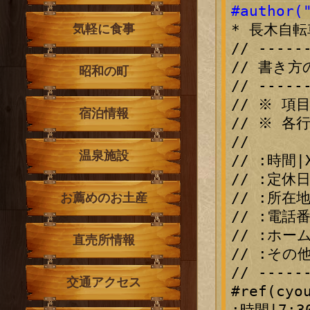
#author(
* 長木自転
気軽に食事
// -----
// 書き方
昭和の町
// -----
// ※ 
宿泊情報
// ※ 各
//

温泉施設
// :時間|X
// :定休日
// :所在地
お薦めのお土産
// :電話番号
// :ホーム
直売所情報
// :その他
// -----
交通アクセス
#ref(cyo
:時間|7:30