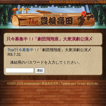
豊後高田市の観光/宿泊/イベント/グルメ/特産
ンメニュー
The豊後
只今募集中！/「劇団飛翔座」大衆演劇公演〆
R8.7.31 の凍結
Top
/
只今募集中！
/
「劇団飛翔座」大衆演劇公演〆
R8.7.31
凍結用のパスワードを入力してください。
©2005-2026 Administrator:
豊後高田市民
|
System
and Design:
IISYS Inc.