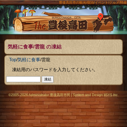
豊後高田市の観光/宿泊/イベント/グルメ/特産
ンメニュー
The豊後
気軽に食事/雲龍 の凍結
Top
/
気軽に食事
/
雲龍
凍結用のパスワードを入力してください。
©2005-2026 Administrator:
豊後高田市民
|
System
and Design:
IISYS Inc.