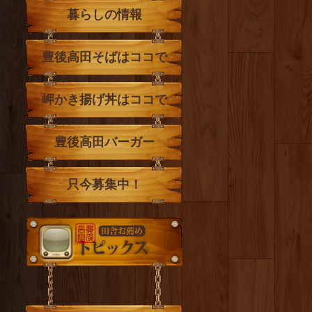
暮らしの情報
豊後高田そばはココで
岬かき揚げ丼はココで
豊後高田バーガー
只今募集中！
トピックス