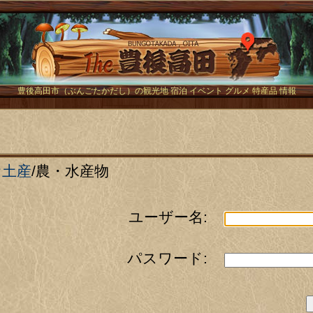
The豊後
豊後高田市（ぶんごたかだし）の観光地 宿泊 イベント グルメ 特産品 情報
お土産
/
農・水産物
ユーザー名:
パスワード: