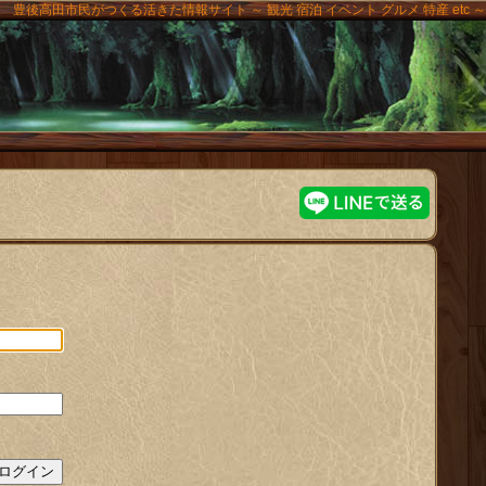
豊後高田市民がつくる活きた情報サイト ～ 観光 宿泊 イベント グルメ 特産 etc ～
高田