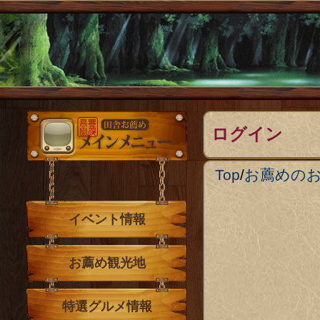
メインメニュー
ログイン
Top
/
お薦めの
イベント情報
お薦め観光地
特選グルメ情報