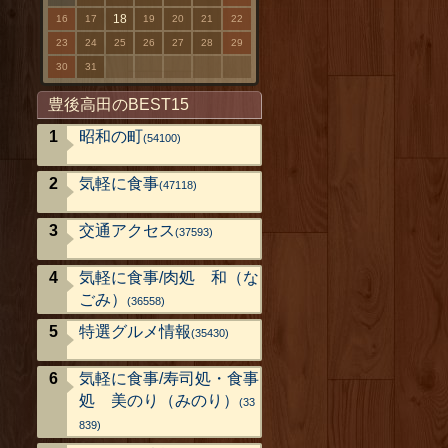
18
16
17
19
20
21
22
23
24
25
26
27
28
29
30
31
豊後高田のBEST15
昭和の町
(54100)
気軽に食事
(47118)
交通アクセス
(37593)
気軽に食事/肉処 和（な
ごみ）
(36558)
特選グルメ情報
(35430)
気軽に食事/寿司処・食事
処 美のり（みのり）
(33
839)