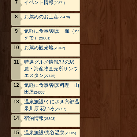
イベント情報
(29871)
お薦めのお土産
(29470)
気軽に食事/割烹 楓（か
えで）
(28881)
お薦め観光地
(28762)
特選グルメ情報/里の駅
農・海産物直売所サンウ
エスタン
(27146)
気軽に食事/割烹料理 山
田屋
(24363)
温泉施設/くにさき六郷温
泉川原 花いろ
(23907)
宿泊情報
(23693)
温泉施設/夷谷温泉
(23505)