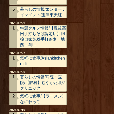
暮らしの情報/エンターテ
インメント/玉津東天紅
2026/07/29
特選グルメ情報/【豊後高
田手打ちそば認定店】胴
搗自家製粉手打蕎麦 地
慈－Jiji－
2026/07/27
気軽に食事/Asiankitchen
didi
2026/07/20
暮らしの情報/病院・医
院/【眼科】むなかた眼科
クリニック
気軽に食事/【ラーメン】
なにわっこ
2026/07/19