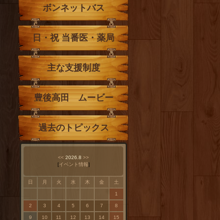
ボンネットバス
日・祝 当番医・薬局
主な支援制度
豊後高田 ムービー
過去のトピックス
<<
2026.8
>>
[
イベント情報
]
日
月
火
水
木
金
土
1
2
3
4
5
6
7
8
9
10
11
12
13
14
15