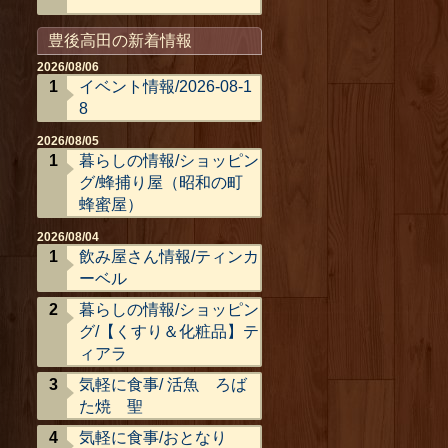
豊後高田の新着情報
2026/08/06
イベント情報/2026-08-1
8
2026/08/05
暮らしの情報/ショッピン
グ/蜂捕り屋（昭和の町
蜂蜜屋）
2026/08/04
飲み屋さん情報/ティンカ
ーベル
暮らしの情報/ショッピン
グ/【くすり＆化粧品】テ
ィアラ
気軽に食事/ 活魚 ろば
た焼 聖
気軽に食事/おとなり