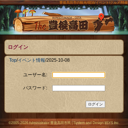
豊後高田市の観光/宿泊/イベント/グルメ/特産
ンメニュー
The豊後
ログイン
Top
/
イベント情報
/
2025-10-08
ユーザー名:
パスワード:
©2005-2026 Administrator:
豊後高田市民
|
System
and Design:
IISYS Inc.