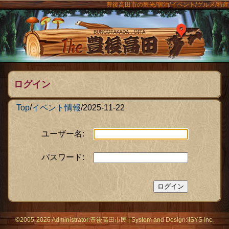
豊後高田市の観光/宿泊/イベント/グルメ/特産
ンメニュー
The豊後
ログイン
Top
/
イベント情報
/
2025-11-22
ユーザー名:
パスワード:
©2005-2026 Administrator:
豊後高田市民
|
System
and Design:
IISYS Inc.