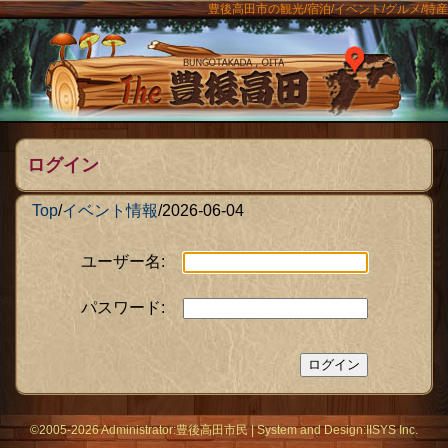
豊後高田市の観光/宿泊/イベント/グルメ/特産
ンメニュー
The豊後
ログイン
Top
/
イベント情報
/
2026-06-04
ユーザー名:
パスワード:
©2005-2026 Administrator:
豊後高田市民
|
System
and Design:
IISYS Inc.