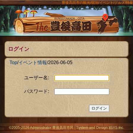
豊後高田市の観光/宿泊/イベント/グルメ/特産
ンメニュー
The豊後
ログイン
Top
/
イベント情報
/
2026-06-05
ユーザー名:
パスワード:
©2005-2026 Administrator:
豊後高田市民
|
System
and Design:
IISYS Inc.