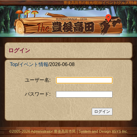
豊後高田市の観光/宿泊/イベント/グルメ/特産
ンメニュー
The豊後
ログイン
Top
/
イベント情報
/
2026-06-08
ユーザー名:
パスワード:
©2005-2026 Administrator:
豊後高田市民
|
System
and Design:
IISYS Inc.