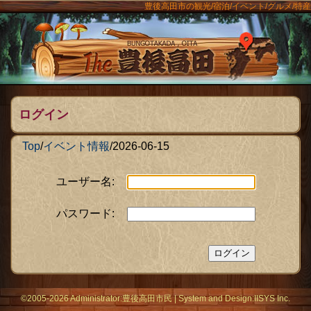
豊後高田市の観光/宿泊/イベント/グルメ/特産
ンメニュー
The豊後
ログイン
Top
/
イベント情報
/
2026-06-15
ユーザー名:
パスワード:
©2005-2026 Administrator:
豊後高田市民
|
System
and Design:
IISYS Inc.