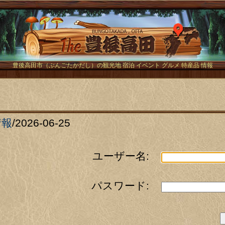
The豊後
豊後高田市（ぶんごたかだし）の観光地 宿泊 イベント グルメ 特産品 情報
情報
/
2026-06-25
ユーザー名:
パスワード: