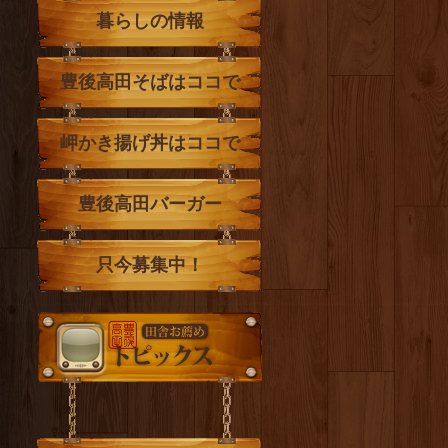
暮らしの情報
豊後高田そばはココで
岬かき揚げ丼はココで
豊後高田バーガー
只今募集中！
トピックス