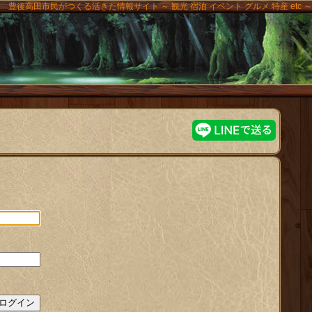
豊後高田市民がつくる活きた情報サイト ～ 観光 宿泊 イベント グルメ 特産 etc ～
高田