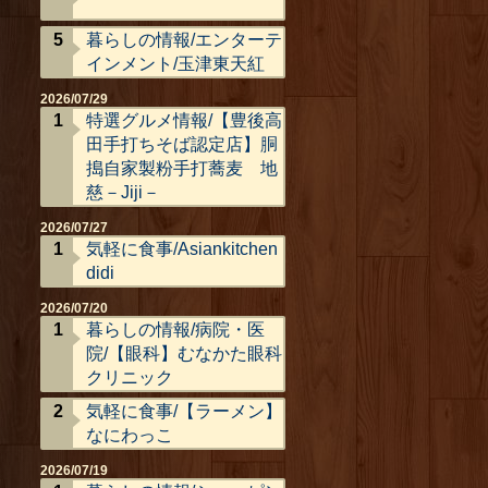
暮らしの情報/エンターテ
インメント/玉津東天紅
2026/07/29
特選グルメ情報/【豊後高
田手打ちそば認定店】胴
搗自家製粉手打蕎麦 地
慈－Jiji－
2026/07/27
気軽に食事/Asiankitchen
didi
2026/07/20
暮らしの情報/病院・医
院/【眼科】むなかた眼科
クリニック
気軽に食事/【ラーメン】
なにわっこ
2026/07/19