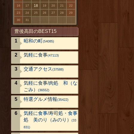
18
16
17
19
20
21
22
23
24
25
26
27
28
29
30
31
豊後高田のBEST15
昭和の町
(54085)
気軽に食事
(47113)
交通アクセス
(37588)
気軽に食事/肉処 和（な
ごみ）
(36552)
特選グルメ情報
(35422)
気軽に食事/寿司処・食事
処 美のり（みのり）
(33
831)