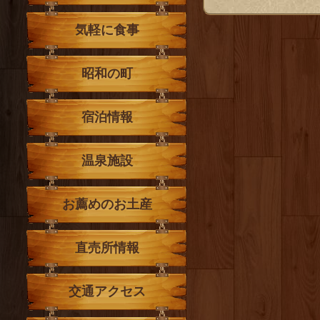
気軽に食事
昭和の町
宿泊情報
温泉施設
お薦めのお土産
直売所情報
交通アクセス