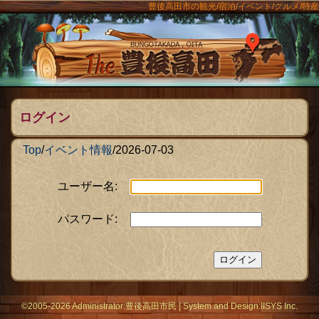
豊後高田市の観光/宿泊/イベント/グルメ/特産
ンメニュー
The豊後
ログイン
Top
/
イベント情報
/
2026-07-03
ユーザー名:
パスワード:
©2005-2026 Administrator:
豊後高田市民
|
System
and Design:
IISYS Inc.