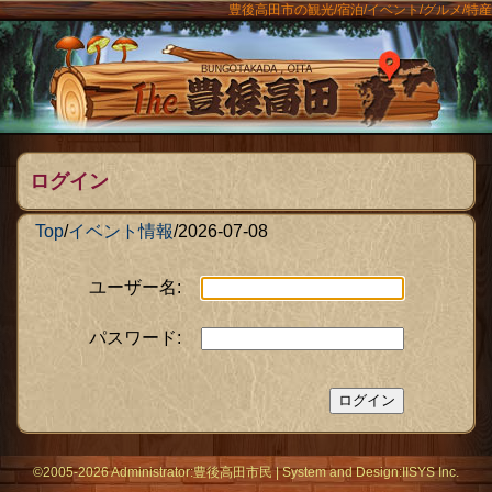
豊後高田市の観光/宿泊/イベント/グルメ/特産
ンメニュー
The豊後
ログイン
Top
/
イベント情報
/
2026-07-08
ユーザー名:
パスワード:
©2005-2026 Administrator:
豊後高田市民
|
System
and Design:
IISYS Inc.