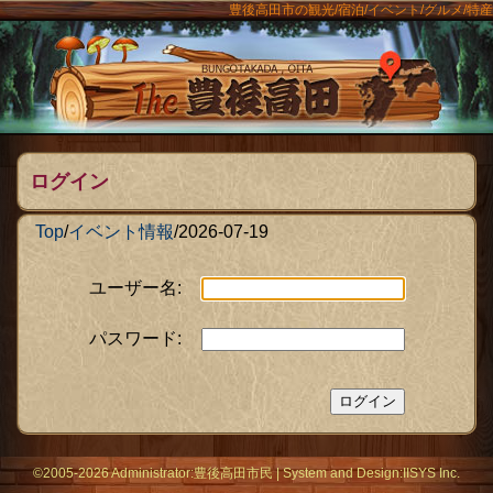
豊後高田市の観光/宿泊/イベント/グルメ/特産
ンメニュー
The豊後
ログイン
Top
/
イベント情報
/
2026-07-19
ユーザー名:
パスワード:
©2005-2026 Administrator:
豊後高田市民
|
System
and Design:
IISYS Inc.