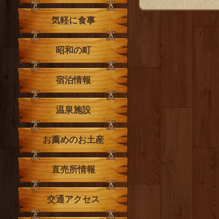
気軽に食事
昭和の町
宿泊情報
温泉施設
お薦めのお土産
直売所情報
交通アクセス