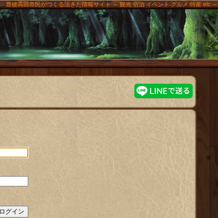
豊後高田市民がつくる活きた情報サイト ～ 観光 宿泊 イベント グルメ 特産 etc ～
高田