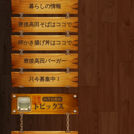
暮らしの情報
豊後高田そばはココで
岬かき揚げ丼はココで
豊後高田バーガー
只今募集中！
トピックス