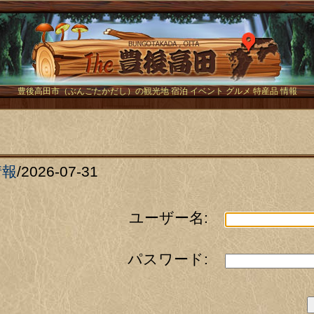
The豊後
豊後高田市（ぶんごたかだし）の観光地 宿泊 イベント グルメ 特産品 情報
情報
/
2026-07-31
ユーザー名:
パスワード: