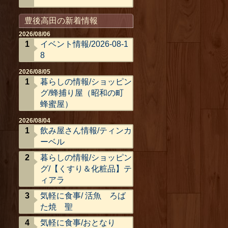
豊後高田の新着情報
2026/08/06
イベント情報/2026-08-1
8
2026/08/05
暮らしの情報/ショッピン
グ/蜂捕り屋（昭和の町
蜂蜜屋）
2026/08/04
飲み屋さん情報/ティンカ
ーベル
暮らしの情報/ショッピン
グ/【くすり＆化粧品】テ
ィアラ
気軽に食事/ 活魚 ろば
た焼 聖
気軽に食事/おとなり