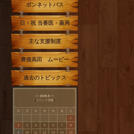
ボンネットバス
日・祝 当番医・薬局
主な支援制度
豊後高田 ムービー
過去のトピックス
<<
2026.8
>>
[
イベント情報
]
日
月
火
水
木
金
土
1
2
3
4
5
6
7
8
9
10
11
12
13
14
15