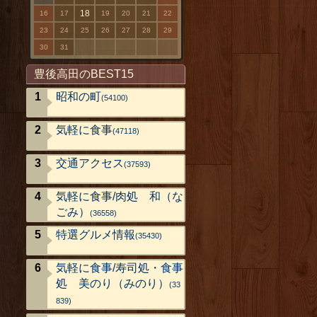
18
16
17
19
20
21
22
23
24
25
26
27
28
29
30
31
豊後高田のBEST15
昭和の町
(54100)
気軽に食事
(47118)
交通アクセス
(37593)
気軽に食事/肉処 和（な
ごみ）
(36558)
特選グルメ情報
(35430)
気軽に食事/寿司処・食事
処 美のり（みのり）
(33
839)