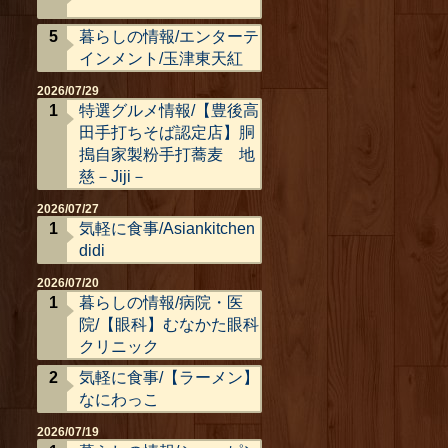
暮らしの情報/エンターテ
インメント/玉津東天紅
2026/07/29
特選グルメ情報/【豊後高
田手打ちそば認定店】胴
搗自家製粉手打蕎麦 地
慈－Jiji－
2026/07/27
気軽に食事/Asiankitchen
didi
2026/07/20
暮らしの情報/病院・医
院/【眼科】むなかた眼科
クリニック
気軽に食事/【ラーメン】
なにわっこ
2026/07/19