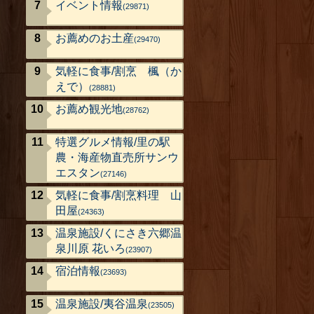
イベント情報
(29871)
お薦めのお土産
(29470)
気軽に食事/割烹 楓（か
えで）
(28881)
お薦め観光地
(28762)
特選グルメ情報/里の駅
農・海産物直売所サンウ
エスタン
(27146)
気軽に食事/割烹料理 山
田屋
(24363)
温泉施設/くにさき六郷温
泉川原 花いろ
(23907)
宿泊情報
(23693)
温泉施設/夷谷温泉
(23505)