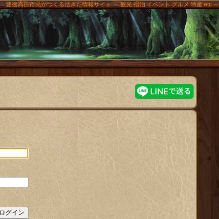
豊後高田市民がつくる活きた情報サイト ～ 観光 宿泊 イベント グルメ 特産 etc ～
高田