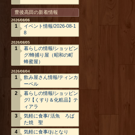
豊後高田の新着情報
2026/08/06
イベント情報/2026-08-1
8
2026/08/05
暮らしの情報/ショッピン
グ/蜂捕り屋（昭和の町
蜂蜜屋）
2026/08/04
飲み屋さん情報/ティンカ
ーベル
暮らしの情報/ショッピン
グ/【くすり＆化粧品】テ
ィアラ
気軽に食事/ 活魚 ろば
た焼 聖
気軽に食事/おとなり