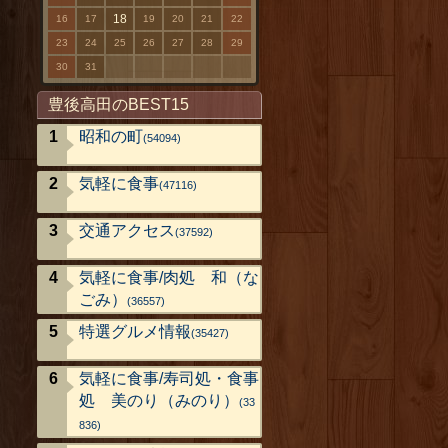
18
16
17
19
20
21
22
23
24
25
26
27
28
29
30
31
豊後高田のBEST15
昭和の町
(54094)
気軽に食事
(47116)
交通アクセス
(37592)
気軽に食事/肉処 和（な
ごみ）
(36557)
特選グルメ情報
(35427)
気軽に食事/寿司処・食事
処 美のり（みのり）
(33
836)