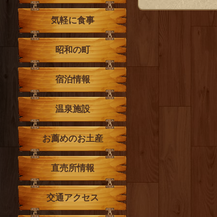
気軽に食事
昭和の町
宿泊情報
温泉施設
お薦めのお土産
直売所情報
交通アクセス