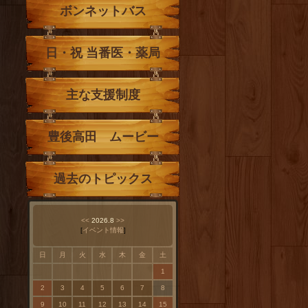
ボンネットバス
日・祝 当番医・薬局
主な支援制度
豊後高田 ムービー
過去のトピックス
<<
2026.8
>>
[
イベント情報
]
日
月
火
水
木
金
土
1
2
3
4
5
6
7
8
9
10
11
12
13
14
15