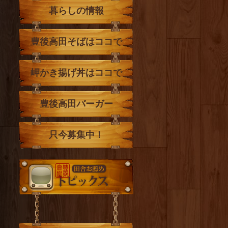
暮らしの情報
豊後高田そばはココで
岬かき揚げ丼はココで
豊後高田バーガー
只今募集中！
トピックス