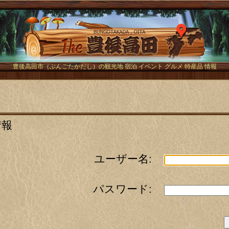
The豊後
豊後高田市（ぶんごたかだし）の観光地 宿泊 イベント グルメ 特産品 情報
情報
ユーザー名:
パスワード: