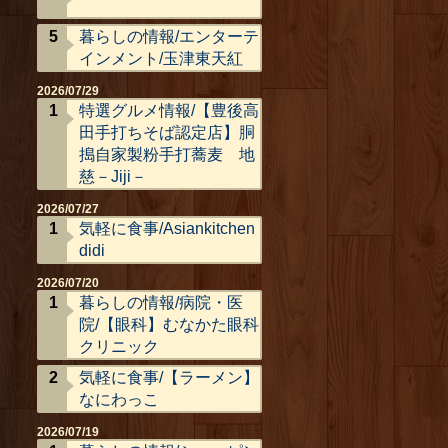
暮らしの情報/エンターテ
インメント/玉津東天紅
2026/07/29
特選グルメ情報/【豊後高
田手打ちそば認定店】胴
搗自家製粉手打蕎麦 地
慈－Jiji－
2026/07/27
気軽に食事/Asiankitchen
didi
2026/07/20
暮らしの情報/病院・医
院/【眼科】むなかた眼科
クリニック
気軽に食事/【ラーメン】
なにわっこ
2026/07/19