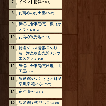
イベント情報
(29868)
お薦めのお土産
(29469)
気軽に食事/割烹 楓（か
えで）
(28879)
お薦め観光地
(28760)
特選グルメ情報/里の駅
農・海産物直売所サンウ
エスタン
(27142)
気軽に食事/割烹料理 山
田屋
(24360)
温泉施設/くにさき六郷温
泉川原 花いろ
(23905)
宿泊情報
(23691)
温泉施設/夷谷温泉
(23503)