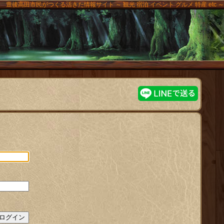
豊後高田市民がつくる活きた情報サイト ～ 観光 宿泊 イベント グルメ 特産 etc ～
高田