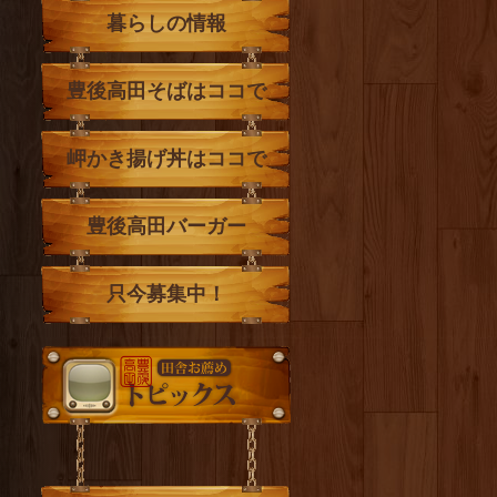
暮らしの情報
豊後高田そばはココで
岬かき揚げ丼はココで
豊後高田バーガー
只今募集中！
トピックス