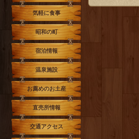
気軽に食事
昭和の町
宿泊情報
温泉施設
お薦めのお土産
直売所情報
交通アクセス