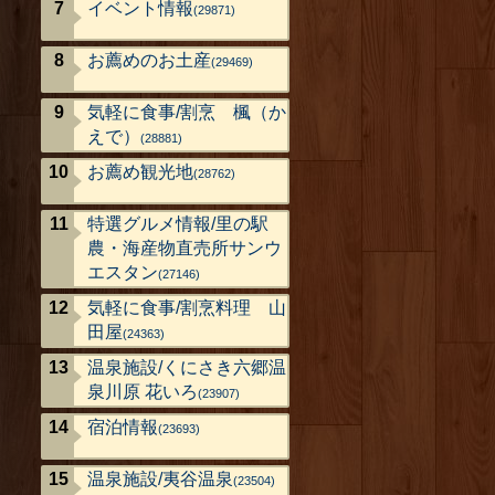
イベント情報
(29871)
お薦めのお土産
(29469)
気軽に食事/割烹 楓（か
えで）
(28881)
お薦め観光地
(28762)
特選グルメ情報/里の駅
農・海産物直売所サンウ
エスタン
(27146)
気軽に食事/割烹料理 山
田屋
(24363)
温泉施設/くにさき六郷温
泉川原 花いろ
(23907)
宿泊情報
(23693)
温泉施設/夷谷温泉
(23504)