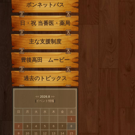
ボンネットバス
日・祝 当番医・薬局
主な支援制度
豊後高田 ムービー
過去のトピックス
<<
2026.8
>>
[
イベント情報
]
日
月
火
水
木
金
土
1
2
3
4
5
6
7
8
9
10
11
12
13
14
15