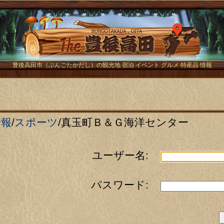
The豊後
豊後高田市（ぶんごたかだし）の観光地 宿泊 イベント グルメ 特産品 情報
情報
/
スポーツ
/
真玉町Ｂ＆Ｇ海洋センター
ユーザー名:
パスワード: