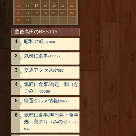
18
16
17
19
20
21
22
23
24
25
26
27
28
29
30
31
豊後高田のBEST15
昭和の町
(54100)
気軽に食事
(47117)
交通アクセス
(37593)
気軽に食事/肉処 和（な
ごみ）
(36558)
特選グルメ情報
(35430)
気軽に食事/寿司処・食事
処 美のり（みのり）
(33
837)