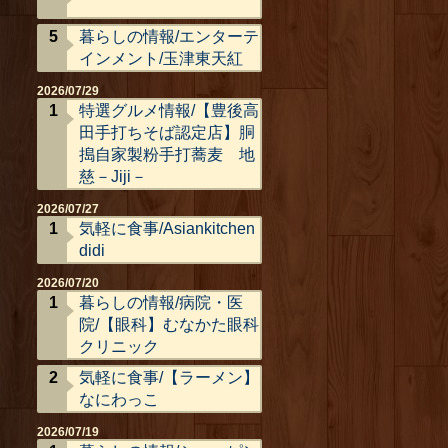
暮らしの情報/エンターテ
インメント/玉津東天紅
2026/07/29
特選グルメ情報/【豊後高
田手打ちそば認定店】胴
搗自家製粉手打蕎麦 地
慈－Jiji－
2026/07/27
気軽に食事/Asiankitchen
didi
2026/07/20
暮らしの情報/病院・医
院/【眼科】むなかた眼科
クリニック
気軽に食事/【ラーメン】
なにわっこ
2026/07/19