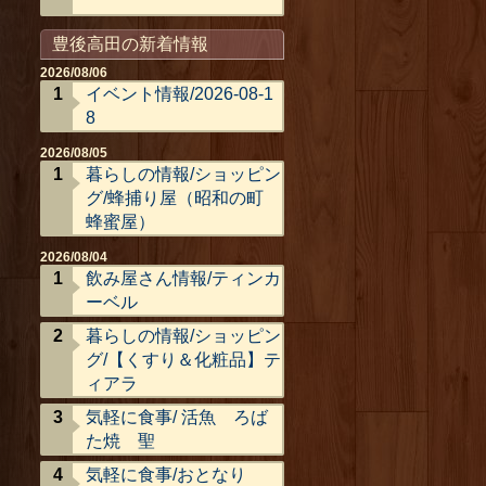
豊後高田の新着情報
2026/08/06
イベント情報/2026-08-1
8
2026/08/05
暮らしの情報/ショッピン
グ/蜂捕り屋（昭和の町
蜂蜜屋）
2026/08/04
飲み屋さん情報/ティンカ
ーベル
暮らしの情報/ショッピン
グ/【くすり＆化粧品】テ
ィアラ
気軽に食事/ 活魚 ろば
た焼 聖
気軽に食事/おとなり