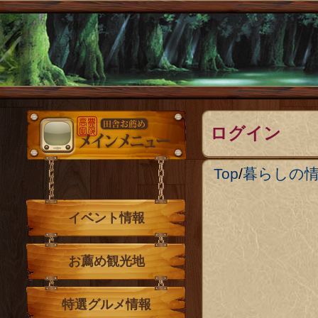
メインメニュー
ログイン
Top
/
暮らしの
イベント情報
お薦め観光地
特選グルメ情報