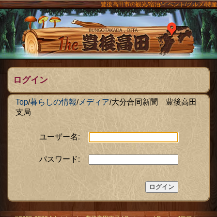
豊後高田市の観光/宿泊/イベント/グルメ/特産
ンメニュー
The豊後
ログイン
Top
/
暮らしの情報
/
メディア
/
大分合同新聞 豊後高田
支局
ユーザー名:
パスワード: