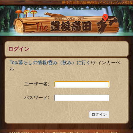
豊後高田市の観光/宿泊/イベント/グルメ/特産
ンメニュー
The豊後
ログイン
Top
/
暮らしの情報
/
呑み（飲み）に行く
/
ティンカーベ
ル
ユーザー名:
パスワード: