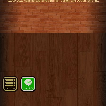
©2005-2026 Administrator:
豊後高田市民
|
System
and Design:
IISYS Inc.