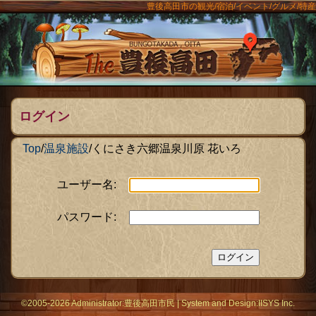
豊後高田市の観光/宿泊/イベント/グルメ/特産
ンメニュー
The豊後
ログイン
Top
/
温泉施設
/
くにさき六郷温泉川原 花いろ
ユーザー名:
パスワード:
©2005-2026 Administrator:
豊後高田市民
|
System
and Design:
IISYS Inc.