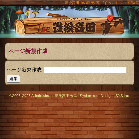
豊後高田市の観光/宿泊/イベント/グルメ/特産
ンメニュー
The豊後
ページ新規作成
ページ新規作成:
©2005-2026 Administrator:
豊後高田市民
|
System
and Design:
IISYS Inc.