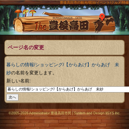
豊後高田市の観光/宿泊/イベント/グルメ/特産
ンメニュー
The豊後
ページ名の変更
暮らしの情報/ショッピング/【からあげ】からあげ 未
紗
の名前を変更します。
新しい名前:
©2005-2026 Administrator:
豊後高田市民
|
System
and Design:
IISYS Inc.