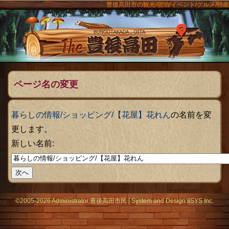
豊後高田市の観光/宿泊/イベント/グルメ/特産
ンメニュー
The豊後
ページ名の変更
暮らしの情報/ショッピング/【花屋】花れん
の名前を変
更します。
新しい名前:
©2005-2026 Administrator:
豊後高田市民
|
System
and Design:
IISYS Inc.