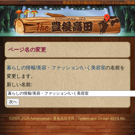
豊後高田市の観光/宿泊/イベント/グルメ/特産
ンメニュー
The豊後
ページ名の変更
暮らしの情報/美容・ファッション/いく美容室
の名前を
変更します。
新しい名前:
©2005-2026 Administrator:
豊後高田市民
|
System
and Design:
IISYS Inc.