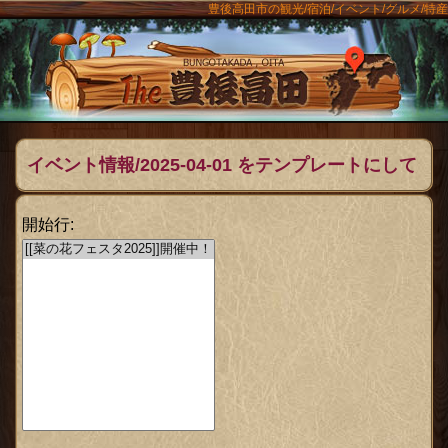
豊後高田市の観光/宿泊/イベント/グルメ/特産
ンメニュー
The豊後
イベント情報/2025-04-01 をテンプレートにして
作成
開始行: