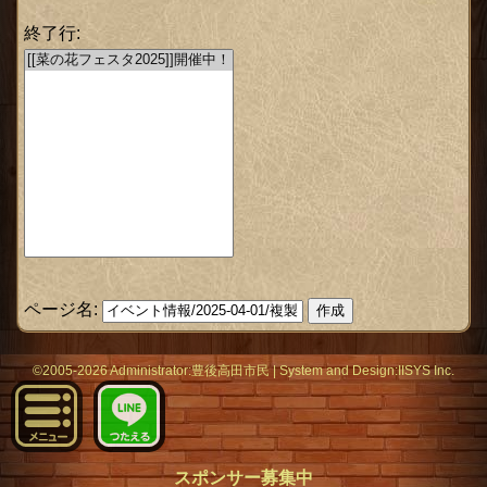
終了行:
ページ名:
©2005-2026 Administrator:
豊後高田市民
|
System
and Design:
IISYS Inc.
スポンサー募集中