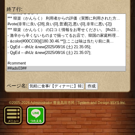
終了行:
ページ名:
©2005-2026 Administrator:
豊後高田市民
|
System
and Design:
IISYS Inc.