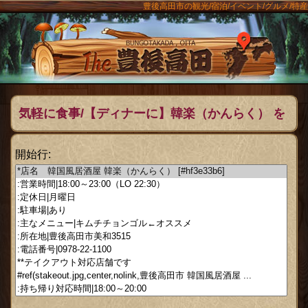
豊後高田市の観光/宿泊/イベント/グルメ/特産
ンメニュー
The豊後
気軽に食事/【ディナーに】韓楽（かんらく） を
テンプレートにして作成
開始行: