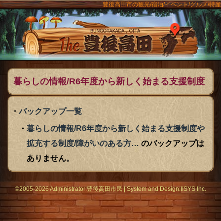
豊後高田市の観光/宿泊/イベント/グルメ/特産
ンメニュー
The豊後
暮らしの情報/R6年度から新しく始まる支援制度
や拡充する制度/障がいのある方… のバックアッ
バックアップ一覧
プ一覧
暮らしの情報/R6年度から新しく始まる支援制度や
拡充する制度/障がいのある方…
のバックアップは
ありません。
©2005-2026 Administrator:
豊後高田市民
|
System
and Design:
IISYS Inc.