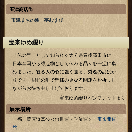
玉津商店街
玉津まちの駅 夢むすび
宝来ゆめ綴り
「仏の里」として知られる大分県豊後高田市に、
日本全国から縁起物として伝わる品々を一堂に集
めました。観る人の心に強く迫る、秀逸の品ばか
りです。昭和の町で皆様の更なる開運をお祈りし
ながらお待ち申し上げております。
宝来ゆめ綴りパンフレットより
展示場所
一福 菅原道真公＜出世運・学業運＞
宝来開運
館