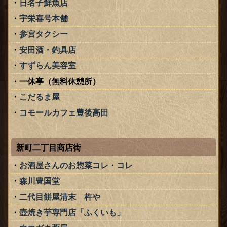
日名子鮮魚店
宇栄喜号本舗
参宮タクシー
安田酒・釣具店
すずらん美容室
一休亭（無料休憩所）
こだるま屋
コモールカフェ豊後高田
新町二丁目商店街
お酒屋さんのお惣菜コレ・コレ
森川豊国堂
二代目餅屋清末 杵や
壺焼き芋専門店「ふくいも」