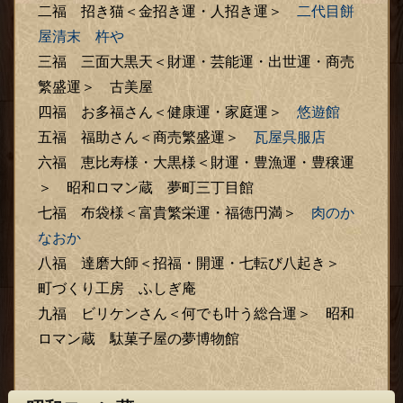
二福 招き猫＜金招き運・人招き運＞
二代目餅
屋清末 杵や
三福 三面大黒天＜財運・芸能運・出世運・商売
繁盛運＞
古美屋
四福 お多福さん＜健康運・家庭運＞
悠遊館
五福 福助さん＜商売繁盛運＞
瓦屋呉服店
六福 恵比寿様・大黒様＜財運・豊漁運・豊穣運
＞ 昭和ロマン蔵 夢町三丁目館
七福 布袋様＜富貴繁栄運・福徳円満＞
肉のか
なおか
八福 達磨大師＜招福・開運・七転び八起き＞
町づくり工房 ふしぎ庵
九福 ビリケンさん＜何でも叶う総合運＞ 昭和
ロマン蔵 駄菓子屋の夢博物館