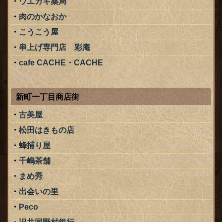
ウエガキ薬局
肉のかなおか
こうこう屋
串上げ専門店 彩庵
cafe CACHE・CACHE
新町一丁目商店街
古美屋
松田はきもの店
蜂捕り屋
千嶋茶舗
まめ秀
出会いの里
Peco