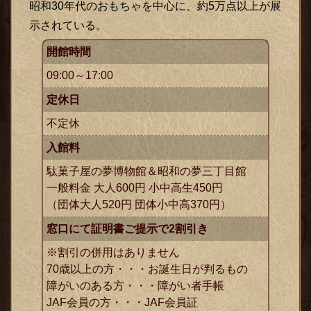
昭和30年代のおもちゃを中心に、約5万点以上が展
示されている。
開館時間
09:00～17:00
定休日
不定休
入館料
駄菓子屋の夢博物館＆昭和の夢三丁目館
一般料金 大人600円 小中高生450円
（団体大人520円 団体小中高370円）
窓口にて証明書ご提示で2割引き
※割引の併用はありません
70歳以上の方・・・お誕生日が判るもの
障がいのある方・・・障がい者手帳
JAF会員の方・・・JAF会員証