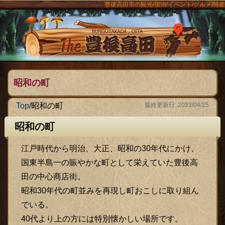
豊後高田市の観光/宿泊/イベント/グルメ/特産
ンメニュー
The豊後
昭和の町
Top
/
昭和の町
最終更新日: 2023/04/25
昭和の町
江戸時代から明治、大正、昭和の30年代にかけ、
国東半島一の賑やかな町として栄えていた豊後高
田の中心商店街。
昭和30年代の町並みを再現し町おこしに取り組ん
でいる。
40代より上の方には特別懐かしい場所です。