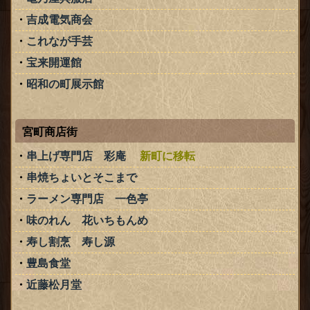
吉成電気商会
これなが手芸
宝来開運館
昭和の町展示館
宮町商店街
串上げ専門店 彩庵
新町に移転
串焼ちょいとそこまで
ラーメン専門店 一色亭
味のれん 花いちもんめ
寿し割烹 寿し源
豊島食堂
近藤松月堂