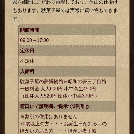
家を細部にこだわり再現しており、沢山の仕掛け
もあります。駄菓子屋では実際に買い物もできま
す。
開館時間
09:00～17:00
定休日
不定休
入館料
駄菓子屋の夢博物館＆昭和の夢三丁目館
一般料金 大人600円 小中高生450円
（団体大人520円 団体小中高370円）
窓口にて証明書ご提示で2割引き
※割引の併用はありません
70歳以上の方・・・お誕生日が判るもの
障がいのある方・・・障がい者手帳