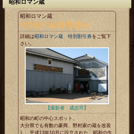
昭和ロマン蔵
昭和ロマン蔵
特別割引券適用開始！
詳細は
昭和ロマン蔵 特別割引券
をご覧下
さい。
【撮影者 成志可】
昭和の町の中心スポット。
大分県でも有数の豪商、野村家の蔵を改装
し、平成13年10月に設立された、昭和の生