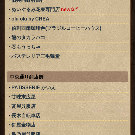
旧共同野村銀行
ぬいぐるみ花束専門店
new✩.*˚
olu olu by CREA
伯剌西爾珈琲舎(ブラジルコーヒーハウス)
龍のタカラバコ
吞もうっちゃ
パステレリア三毛猫堂
中央通り商店街
PATISSERIE かいえ
甘味末広屋
瓦屋呉服店
長木自転車店
釘屋金物店
亀乃屋呉服店