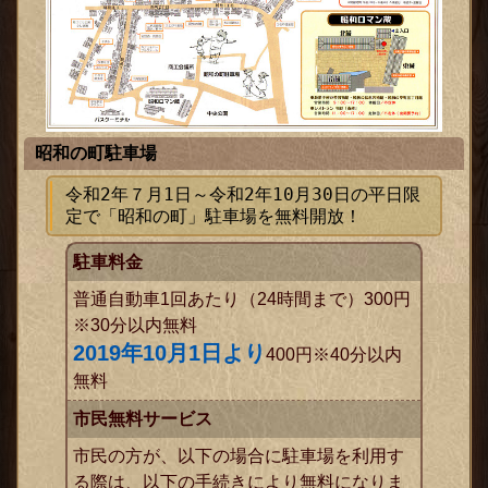
昭和の町駐車場
令和2年７月1日～令和2年10月30日の平日限
ックス
駐車料金
普通自動車1回あたり（24時間まで）300円
※30分以内無料
2019年10月1日より
400円※40分以内
無料
市民無料サービス
市民の方が、以下の場合に駐車場を利用す
る際は、以下の手続きにより無料になりま