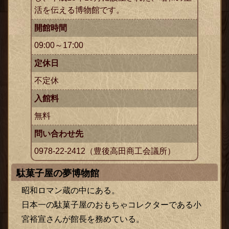
活を伝える博物館です。
開館時間
09:00～17:00
定休日
不定休
入館料
無料
問い合わせ先
0978-22-2412（豊後高田商工会議所）
駄菓子屋の夢博物館
昭和ロマン蔵の中にある。
日本一の駄菓子屋のおもちゃコレクターである小
宮裕宣さんが館長を務めている。