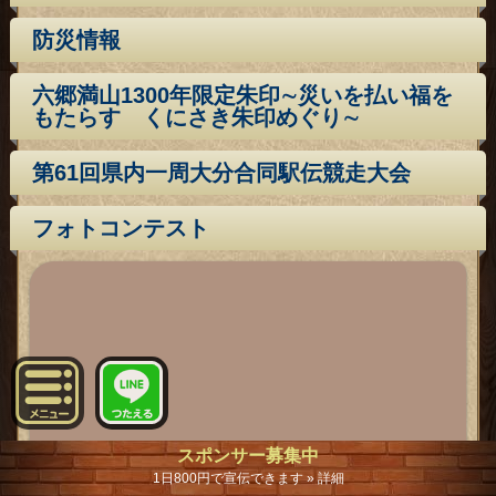
防災情報
六郷満山1300年限定朱印∼災いを払い福を
もたらす くにさき朱印めぐり∼
第61回県内一周大分合同駅伝競走大会
フォトコンテスト
スポンサー募集中
1日800円で宣伝できます » 詳細