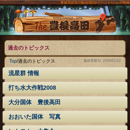
豊後高田市の観光/宿泊/イベント/グルメ/特産
ンメニュー
The豊後
過去のトピックス
Top
/
過去のトピックス
最終更新日: 2026/01/10
流星群 情報
打ち水大作戦2008
大分国体 豊後高田
おおいた国体 写真