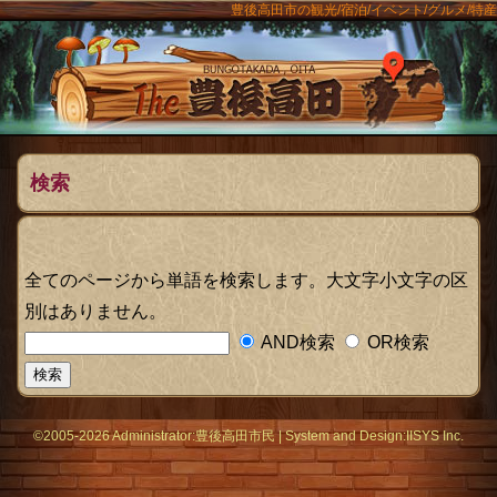
豊後高田市の観光/宿泊/イベント/グルメ/特産
ンメニュー
The豊後
検索
全てのページから単語を検索します。大文字小文字の区
別はありません。
AND検索
OR検索
©2005-2026 Administrator:
豊後高田市民
|
System
and Design:
IISYS Inc.