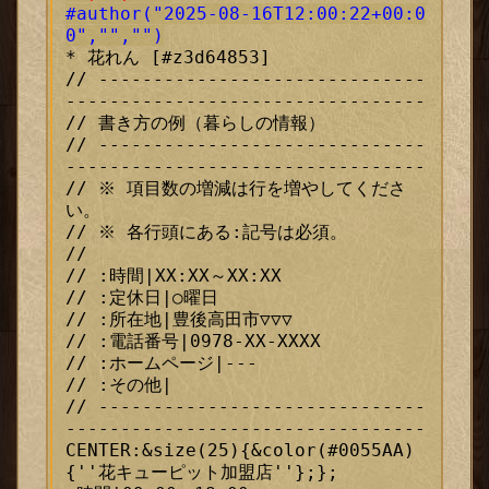
#author("2025-08-16T12:00:22+00:0
0","","")
* 花れん [#z3d64853]

// ------------------------------
---------------------------------

// 書き方の例（暮らしの情報）

// ------------------------------
---------------------------------

// ※ 項目数の増減は行を増やしてくださ
い。

// ※ 各行頭にある:記号は必須。

//

// :時間|XX:XX～XX:XX

// :定休日|○曜日

// :所在地|豊後高田市▽▽▽

// :電話番号|0978-XX-XXXX

// :ホームページ|---

// :その他|

// ------------------------------
---------------------------------

CENTER:&size(25){&color(#0055AA)
{''花キューピット加盟店''};};
