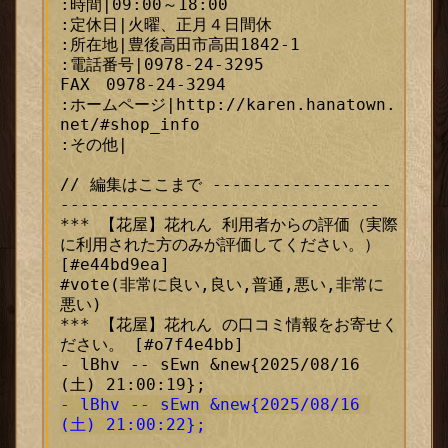
:時間|09:00～18:00

:定休日|火曜、正月４日間休

:所在地|豊後高田市高田1842-1

:電話番号|0978-24-3295

FAX　0978-24-3294

:ホームページ|http://karen.hanatown.
net/#shop_info

:その他|

// 編集はここまで ------------------
ックス
--------------------------------

*** 【花屋】花れん 利用者からの評価（実際
に利用された方のみが評価してください。） 
[#e44bd9ea]

#vote(非常に良い,良い,普通,悪い,非常に
悪い)

*** 【花屋】花れん の口コミ情報をお寄せく
ださい。 [#o7f4e4bb]

- lBhv -- sEwn &new{2025/08/16 
- lBhv -- sEwn &new{2025/08/16 
(土) 21:00:22};