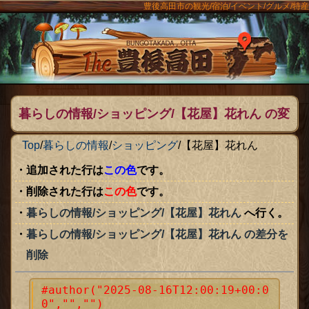
豊後高田市の観光/宿泊/イベント/グルメ/特産
ンメニュー
The豊後
暮らしの情報/ショッピング/【花屋】花れん の変
更点
Top
/
暮らしの情報
/
ショッピング
/
【花屋】花れん
追加された行は
この色
です。
削除された行は
この色
です。
暮らしの情報/ショッピング/【花屋】花れん
へ行く。
暮らしの情報/ショッピング/【花屋】花れん の差分を
削除
#author("2025-08-16T12:00:19+00:0
0","","")