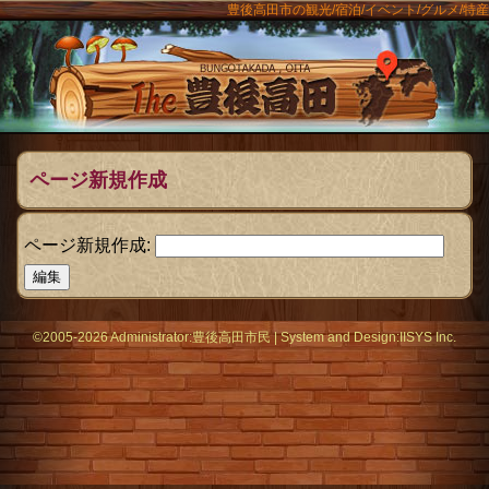
豊後高田市の観光/宿泊/イベント/グルメ/特産
ンメニュー
The豊後
ページ新規作成
ページ新規作成:
©2005-2026 Administrator:
豊後高田市民
|
System
and Design:
IISYS Inc.