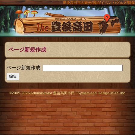
豊後高田市の観光/宿泊/イベント/グルメ/特産
ンメニュー
The豊後
ページ新規作成
ページ新規作成:
©2005-2026 Administrator:
豊後高田市民
|
System
and Design:
IISYS Inc.