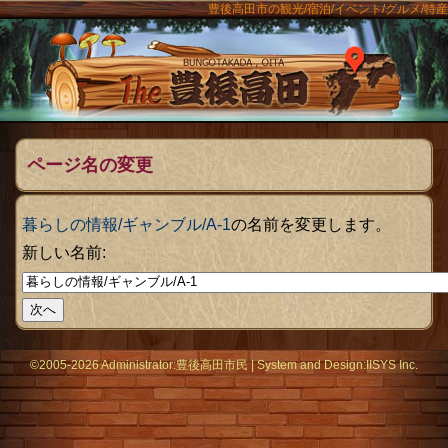
豊後高田市の観光/宿泊/イベント/グルメ/特産
ンメニュー
The豊後
ページ名の変更
暮らしの情報/ギャンブル/A-1
の名前を変更します。
新しい名前:
©2005-2026 Administrator:
豊後高田市民
|
System
and Design:
IISYS Inc.