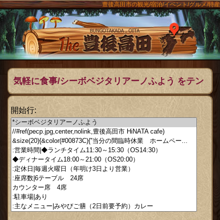
豊後高田市の観光/宿泊/イベント/グルメ/特産
ンメニュー
The豊後
気軽に食事/シーボベジタリアーノふよう をテン
プレートにして作成
開始行: