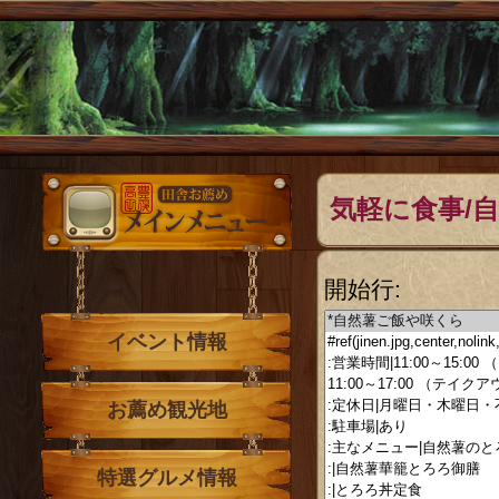
メインメニュー
気軽に食事/
開始行:
イベント情報
お薦め観光地
特選グルメ情報