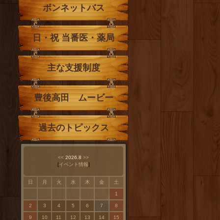
ボンネットバス
日・祝 当番医・薬局
主な支援制度
豊後高田 ムービー
過去のトピックス
<<
2026.8
>>
[
イベント情報
]
日
月
火
水
木
金
土
1
2
3
4
5
6
7
8
9
10
11
12
13
14
15