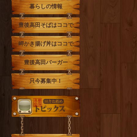
暮らしの情報
豊後高田そばはココで
岬かき揚げ丼はココで
豊後高田バーガー
只今募集中！
トピックス