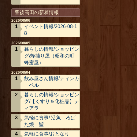
豊後高田の新着情報
2026/08/06
イベント情報/2026-08-1
8
2026/08/05
暮らしの情報/ショッピン
グ/蜂捕り屋（昭和の町
蜂蜜屋）
2026/08/04
飲み屋さん情報/ティンカ
ーベル
暮らしの情報/ショッピン
グ/【くすり＆化粧品】テ
ィアラ
気軽に食事/ 活魚 ろば
た焼 聖
気軽に食事/おとなり