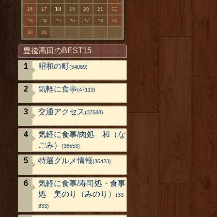
18
16
17
19
20
21
22
23
24
25
26
27
28
29
30
31
豊後高田のBEST15
昭和の町
(54089)
気軽に食事
(47113)
交通アクセス
(37588)
気軽に食事/肉処 和（な
ごみ）
(36553)
特選グルメ情報
(35423)
気軽に食事/寿司処・食事
処 美のり（みのり）
(33
833)