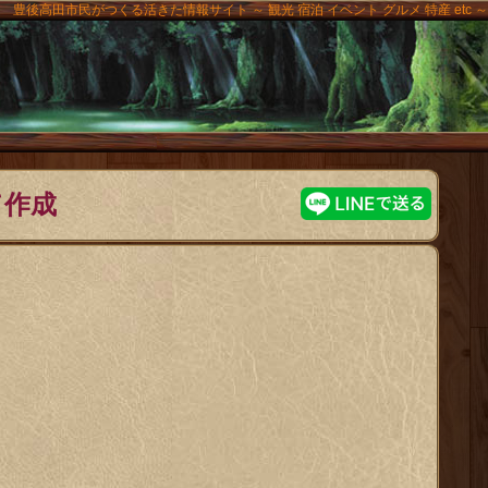
豊後高田市民がつくる活きた情報サイト ～ 観光 宿泊 イベント グルメ 特産 etc ～
高田
て作成