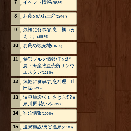
イベント情報
(29866)
お薦めのお土産
(29467)
気軽に食事/割烹 楓（か
えで）
(28875)
お薦め観光地
(28759)
特選グルメ情報/里の駅
農・海産物直売所サンウ
エスタン
(27139)
気軽に食事/割烹料理 山
田屋
(24357)
温泉施設/くにさき六郷温
泉川原 花いろ
(23903)
宿泊情報
(23689)
温泉施設/夷谷温泉
(23500)