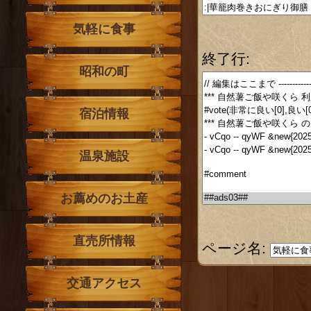
気軽に食事
終了行:
昭和の町
宿泊情報
温泉施設
お薦めのお土産
直売所情報
ページ名:
交通アクセス