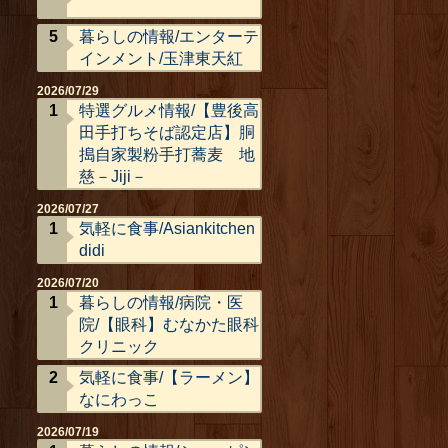
暮らしの情報/エンターテ
インメント/玉津東天紅
2026/07/29
特選グルメ情報/【豊後高
田手打ちそば認定店】胴
搗自家製粉手打蕎麦 地
慈－Jiji－
2026/07/27
気軽に食事/Asiankitchen
didi
2026/07/20
暮らしの情報/病院・医
院/【眼科】むなかた眼科
クリニック
気軽に食事/【ラーメン】
なにわっこ
2026/07/19