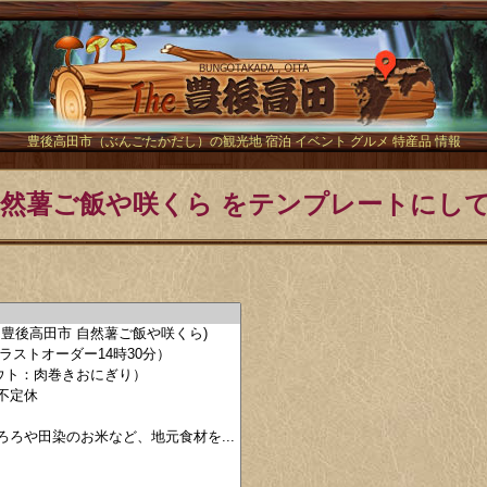
The豊後
豊後高田市（ぶんごたかだし）の観光地 宿泊 イベント グルメ 特産品 情報
自然薯ご飯や咲くら をテンプレートにし