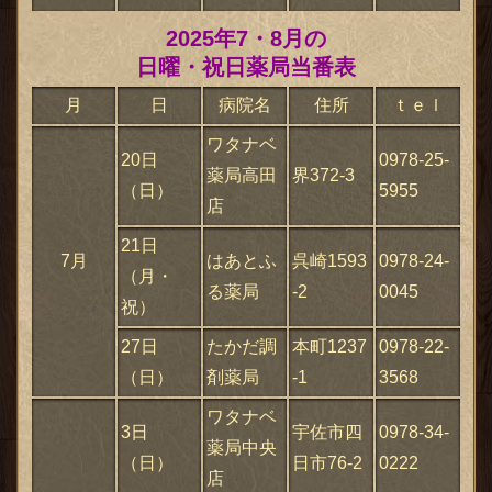
2025年7・8月の
日曜・祝日薬局当番表
月
日
病院名
住所
ｔｅｌ
ワタナベ
20日
0978-25-
薬局高田
界372-3
（日）
5955
店
21日
7月
はあとふ
呉崎1593
0978-24-
（月・
る薬局
-2
0045
祝）
27日
たかだ調
本町1237
0978-22-
（日）
剤薬局
-1
3568
ワタナベ
3日
宇佐市四
0978-34-
薬局中央
（日）
日市76-2
0222
店