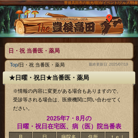
豊後高田市の観光/宿泊/イベント/グルメ/特産
ンメニュー
The豊後
日・祝 当番医・薬局
Top
/
日・祝 当番医・薬局
最終更新日: 2025/07/19
★日曜・祝日★当番医・薬局
※情報の内容に変更がある場合もありますので、
受診等される場合は、医療機関に問い合わせてく
ださい。
2025年7・8月の
日曜・祝日在宅医、病（医）院当番表
月
日
病院名
住所
ｔｅｌ