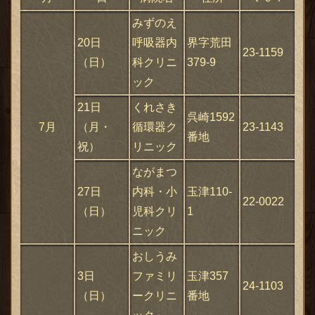
みずのえ
20日
呼吸器内
界字荒田
23-1159
（日）
科クリニ
379-9
ック
21日
くれさき
呉崎1592
7月
（月・
循環器ク
23-1143
番地
祝）
リニック
ながまつ
27日
内科・小
玉津110-
22-0022
（日）
児科クリ
1
ニック
おしうみ
3日
ファミリ
玉津357
24-1103
（日）
ークリニ
番地