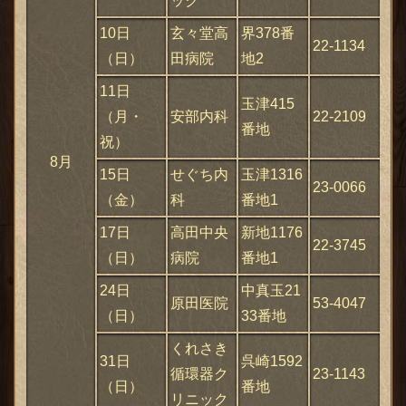
ック
10日
玄々堂高
界378番
22-1134
（日）
田病院
地2
11日
玉津415
（月・
安部内科
22-2109
番地
祝）
8月
15日
せぐち内
玉津1316
ックス
23-0066
（金）
科
番地1
17日
高田中央
新地1176
22-3745
（日）
病院
番地1
24日
中真玉21
原田医院
53-4047
（日）
33番地
くれさき
31日
呉崎1592
循環器ク
23-1143
（日）
番地
リニック