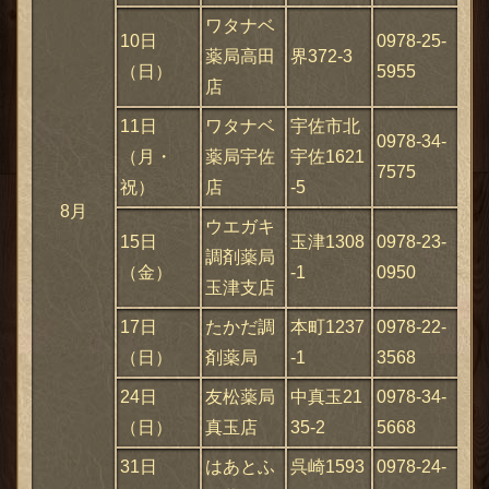
ワタナベ
10日
0978-25-
薬局高田
界372-3
（日）
5955
店
11日
ワタナベ
宇佐市北
0978-34-
（月・
薬局宇佐
宇佐1621
7575
祝）
店
-5
8月
ウエガキ
15日
玉津1308
0978-23-
調剤薬局
（金）
-1
0950
玉津支店
17日
たかだ調
本町1237
0978-22-
（日）
剤薬局
-1
3568
24日
友松薬局
中真玉21
0978-34-
（日）
真玉店
35-2
5668
31日
はあとふ
呉崎1593
0978-24-