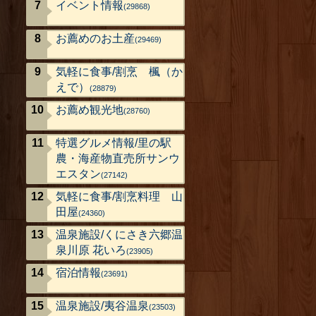
イベント情報
(29868)
お薦めのお土産
(29469)
気軽に食事/割烹 楓（か
えで）
(28879)
お薦め観光地
(28760)
特選グルメ情報/里の駅
農・海産物直売所サンウ
エスタン
(27142)
気軽に食事/割烹料理 山
田屋
(24360)
温泉施設/くにさき六郷温
泉川原 花いろ
(23905)
宿泊情報
(23691)
温泉施設/夷谷温泉
(23503)