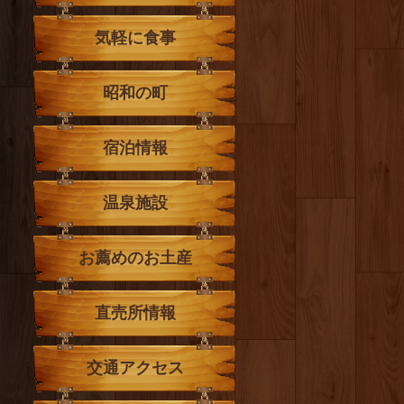
気軽に食事
昭和の町
宿泊情報
温泉施設
お薦めのお土産
直売所情報
交通アクセス