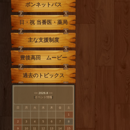
ボンネットバス
日・祝 当番医・薬局
主な支援制度
豊後高田 ムービー
過去のトピックス
<<
2026.8
>>
[
イベント情報
]
日
月
火
水
木
金
土
1
2
3
4
5
6
7
8
9
10
11
12
13
14
15