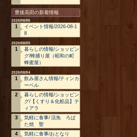
豊後高田の新着情報
2026/08/06
イベント情報/2026-08-1
8
2026/08/05
暮らしの情報/ショッピン
グ/蜂捕り屋（昭和の町
蜂蜜屋）
2026/08/04
飲み屋さん情報/ティンカ
ーベル
暮らしの情報/ショッピン
グ/【くすり＆化粧品】テ
ィアラ
気軽に食事/ 活魚 ろば
た焼 聖
気軽に食事/おとなり