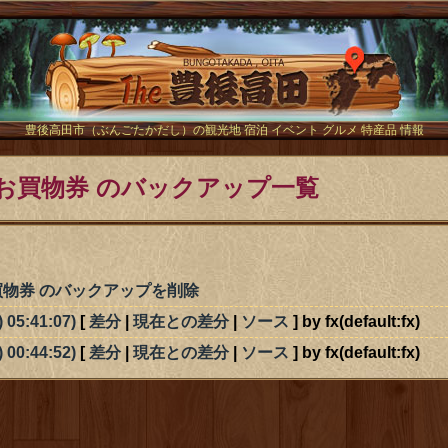
The豊後
豊後高田市（ぶんごたかだし）の観光地 宿泊 イベント グルメ 特産品 情報
お買物券 のバックアップ一覧
物券 のバックアップを削除
) 05:41:07)
[
差分
|
現在との差分
|
ソース
] by fx(default:fx)
) 00:44:52)
[
差分
|
現在との差分
|
ソース
] by fx(default:fx)