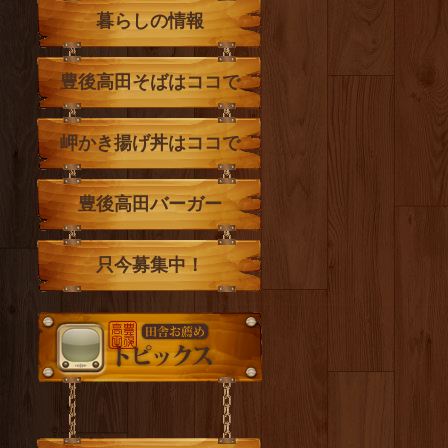
暮らしの情報
豊後高田そばはココで
岬かき揚げ丼はココで
豊後高田バーガー
只今募集中！
トピックス