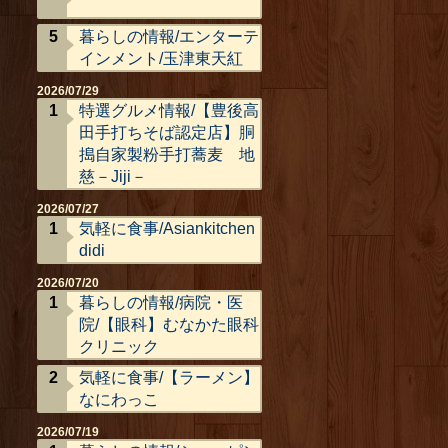
暮らしの情報/エンターテ
インメント/玉津東天紅
2026/07/29
特選グルメ情報/【豊後高
田手打ちそば認定店】胴
搗自家製粉手打蕎麦 地
慈－Jiji－
2026/07/27
気軽に食事/Asiankitchen
didi
2026/07/20
暮らしの情報/病院・医
院/【眼科】むなかた眼科
クリニック
気軽に食事/【ラーメン】
なにわっこ
2026/07/19