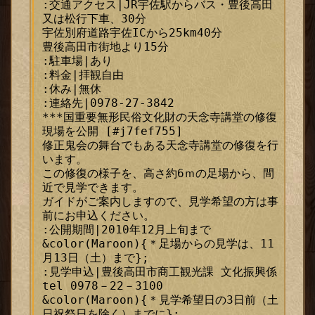
:交通アクセス|JR宇佐駅からバス・豊後高田
又は松行下車、30分

宇佐別府道路宇佐ICから25km40分

豊後高田市街地より15分

:駐車場|あり

:料金|拝観自由

:休み|無休

:連絡先|0978-27-3842

***国重要無形民俗文化財の天念寺講堂の修復
現場を公開 [#j7fef755]

修正鬼会の舞台でもある天念寺講堂の修復を行
います。

この修復の様子を、高さ約6ｍの足場から、間
近で見学できます。

ガイドがご案内しますので、見学希望の方は事
前にお申込ください。

:公開期間|2010年12月上旬まで

&color(Maroon){＊足場からの見学は、11
月13日（土）まで};

:見学申込|豊後高田市商工観光課 文化振興係 
tel 0978－22－3100 

&color(Maroon){＊見学希望日の3日前（土
日祝祭日を除く）までに};
