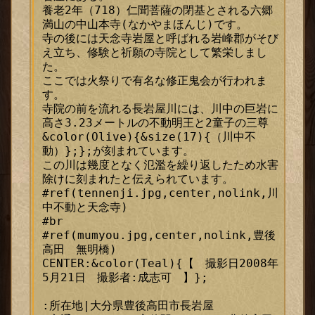
養老2年（718）仁聞菩薩の閉基とされる六郷
満山の中山本寺(なかやまほんじ)です。

寺の後には天念寺岩屋と呼ばれる岩峰郡がそび
え立ち、修験と祈願の寺院として繁栄しまし
た。

ここでは火祭りで有名な修正鬼会が行われま
す。

寺院の前を流れる長岩屋川には、川中の巨岩に
高さ3.23メートルの不動明王と2童子の三尊

&color(Olive){&size(17){（川中不
ックス
動）};};が刻まれています。

この川は幾度となく氾濫を繰り返したため水害
除けに刻まれたと伝えられています。

#ref(tennenji.jpg,center,nolink,川
中不動と天念寺)

#br

#ref(mumyou.jpg,center,nolink,豊後
高田　無明橋)

CENTER:&color(Teal){【　撮影日2008年
5月21日　撮影者:成志可　】};

:所在地|大分県豊後高田市長岩屋
