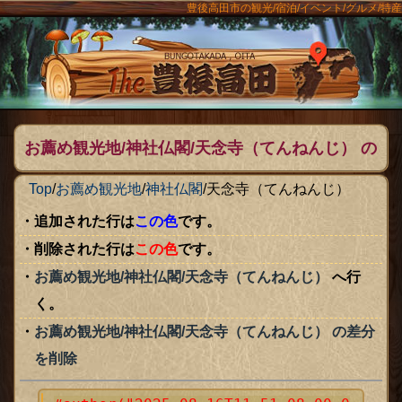
豊後高田市の観光/宿泊/イベント/グルメ/特産
ンメニュー
The豊後
お薦め観光地/神社仏閣/天念寺（てんねんじ） の
変更点
Top
/
お薦め観光地
/
神社仏閣
/
天念寺（てんねんじ）
追加された行は
この色
です。
削除された行は
この色
です。
お薦め観光地/神社仏閣/天念寺（てんねんじ）
へ行
く。
お薦め観光地/神社仏閣/天念寺（てんねんじ） の差分
を削除