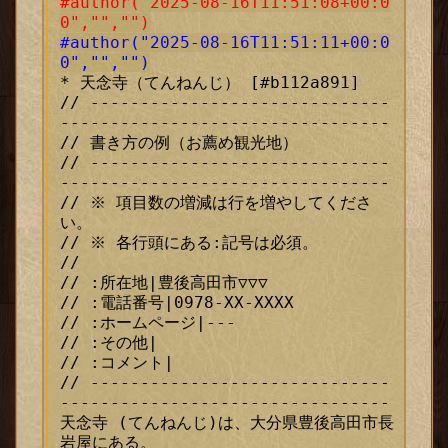
#author("2025-08-16T11:51:08+00:0
0","","")
#author("2025-08-16T11:51:11+00:0
0","","")
* 天念寺（てんねんじ） [#b112a891]

// ------------------------------
---------------------------------

// 書き方の例（お薦め観光地）

// ------------------------------
---------------------------------

// ※ 項目数の増減は行を増やしてくださ
い。

// ※ 各行頭にある:記号は必須。

//

// :所在地|豊後高田市▽▽▽

// :電話番号|0978-XX-XXXX

// :ホームページ|---

// :その他|

// :コメント|

// ------------------------------
---------------------------------

天念寺 (てんねんじ)は、大分県豊後高田市長
岩屋にある。
