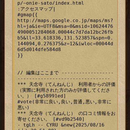
p/~onie-sato/index.html

:アクセスマップ|

#gmap{{

http://maps.google.co.jp/maps/ms?
hl=ja&ie=UTF8&msa=0&msid=10624476
4900051284068.00044c7d7da12bc26fb
b5&ll=33.618336,131.523857&spn=0.
144094,0.276375&z=12&iwloc=00044d
6d5d014dfe584d8

}}

// 編集はここまで ------------------
--------------------------------

*** 天念寺（てんねんじ） 利用者からの評価
（実際に利用された方のみが評価してくださ
い。） [#g58991ed]

#vote(非常に良い,良い,普通,悪い,非常に
悪い)

*** 天念寺（てんねんじ） の口コミ情報をお
寄せください。 [#vd9b2540]

- tgLh -- CYRU &new{2025/08/16 