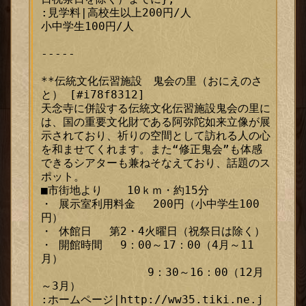
:見学料|高校生以上200円/人

小中学生100円/人

----- 

**伝統文化伝習施設　鬼会の里（おにえのさ
と） [#i78f8312]

天念寺に併設する伝統文化伝習施設鬼会の里に
は、国の重要文化財である阿弥陀如来立像が展
示されており、祈りの空間として訪れる人の心
を和ませてくれます。また“修正鬼会”も体感
できるシアターも兼ねそなえており、話題のス
ポット。 

■市街地より  　10ｋｍ・約15分 

・ 展示室利用料金 　200円（小中学生100
円） 

・ 休館日 　第2・4火曜日（祝祭日は除く） 

・ 開館時間　 9：00～17：00（4月～11
月）  

　　　　　   　   9：30～16：00（12月
～3月）  

:ホームページ|http://ww35.tiki.ne.j