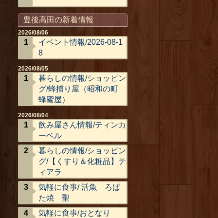
豊後高田の新着情報
2026/08/06
イベント情報/2026-08-1
8
2026/08/05
暮らしの情報/ショッピン
グ/蜂捕り屋（昭和の町
蜂蜜屋）
2026/08/04
飲み屋さん情報/ティンカ
ーベル
暮らしの情報/ショッピン
グ/【くすり＆化粧品】テ
ィアラ
気軽に食事/ 活魚 ろば
た焼 聖
気軽に食事/おとなり