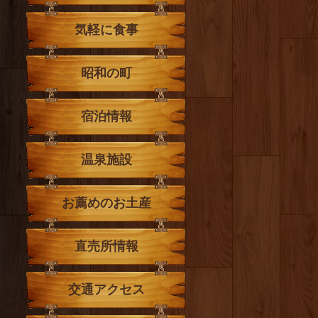
気軽に食事
昭和の町
宿泊情報
温泉施設
お薦めのお土産
直売所情報
交通アクセス