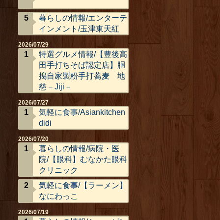
暮らしの情報/エンターテ
インメント/玉津東天紅
2026/07/29
特選グルメ情報/【豊後高
田手打ちそば認定店】胴
搗自家製粉手打蕎麦 地
慈－Jiji－
2026/07/27
気軽に食事/Asiankitchen
didi
2026/07/20
暮らしの情報/病院・医
院/【眼科】むなかた眼科
クリニック
気軽に食事/【ラーメン】
なにわっこ
2026/07/19