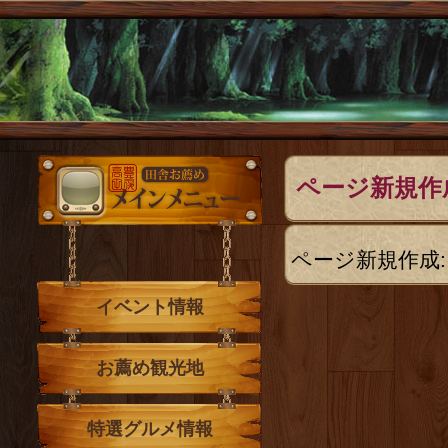
メインメニュー
ページ新規作
ページ新規作成:
イベント情報
お薦め観光地
特選グルメ情報