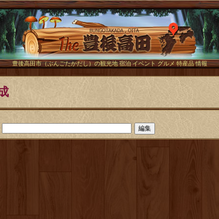
The豊後
豊後高田市（ぶんごたかだし）の観光地 宿泊 イベント グルメ 特産品 情報
成