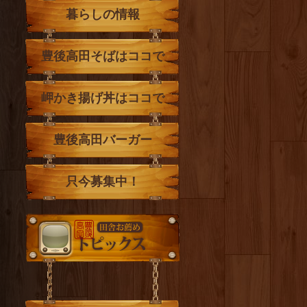
暮らしの情報
豊後高田そばはココで
岬かき揚げ丼はココで
豊後高田バーガー
只今募集中！
トピックス