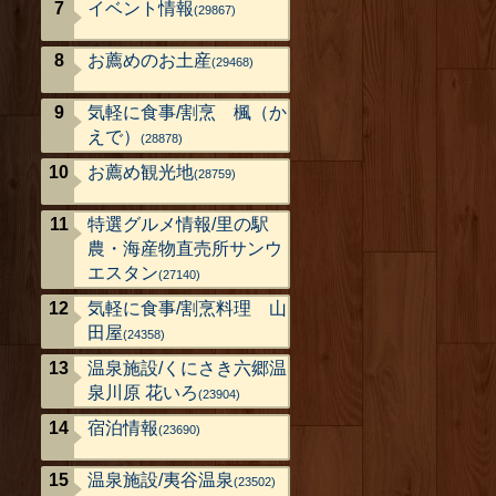
イベント情報
(29867)
お薦めのお土産
(29468)
気軽に食事/割烹 楓（か
えで）
(28878)
お薦め観光地
(28759)
特選グルメ情報/里の駅
農・海産物直売所サンウ
エスタン
(27140)
気軽に食事/割烹料理 山
田屋
(24358)
温泉施設/くにさき六郷温
泉川原 花いろ
(23904)
宿泊情報
(23690)
温泉施設/夷谷温泉
(23502)