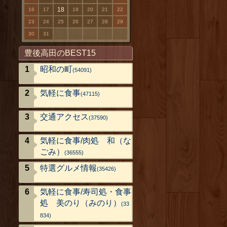
18
16
17
19
20
21
22
23
24
25
26
27
28
29
30
31
豊後高田のBEST15
昭和の町
(54091)
気軽に食事
(47115)
交通アクセス
(37590)
気軽に食事/肉処 和（な
ごみ）
(36555)
特選グルメ情報
(35426)
気軽に食事/寿司処・食事
処 美のり（みのり）
(33
834)