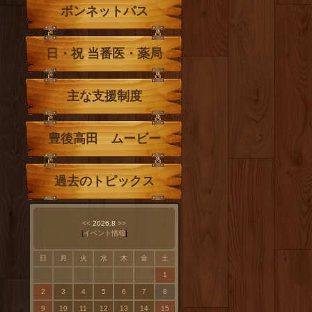
ボンネットバス
日・祝 当番医・薬局
主な支援制度
豊後高田 ムービー
過去のトピックス
<<
2026.8
>>
[
イベント情報
]
日
月
火
水
木
金
土
1
2
3
4
5
6
7
8
9
10
11
12
13
14
15