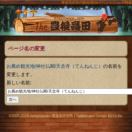
豊後高田市の観光/宿泊/イベント/グルメ/特産
ンメニュー
The豊後
ページ名の変更
お薦め観光地/神社仏閣/天念寺（てんねんじ）
の名前を
変更します。
新しい名前:
©2005-2026 Administrator:
豊後高田市民
|
System
and Design:
IISYS Inc.