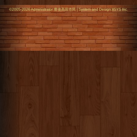
©2005-2026 Administrator:
豊後高田市民
|
System
and Design:
IISYS Inc.