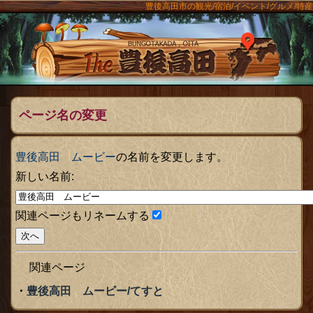
豊後高田市の観光/宿泊/イベント/グルメ/特産
ンメニュー
The豊後
ページ名の変更
豊後高田 ムービー
の名前を変更します。
新しい名前:
関連ページもリネームする
関連ページ
豊後高田 ムービー/てすと