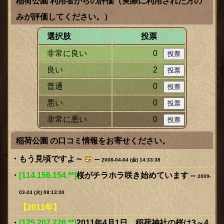
稲荷公園 利用者からの評価（実際に利用された方の
みが評価してください。）
選択肢
投票
非常に良い
0
良い
2
普通
0
ックス
悪い
0
非常に悪い
0
稲荷公園 の口コミ情報をお寄せください。
もう見頃ですよ～
--
2008-04-04 (金) 14:33:38
[114.156.154.**]
桜がチラホラ咲き始めています --
2009-
03-24 (火) 08:13:30
【2011年】
[125.207.228.**]
2011年4月1日 稲荷神社の桜は3～4