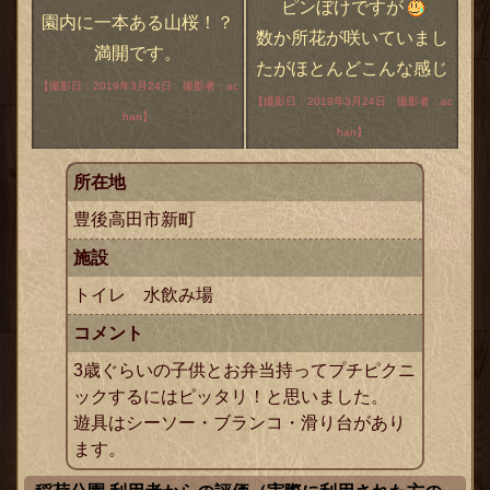
ピンぼけですが
園内に一本ある山桜！？
数か所花が咲いていまし
満開です。
たがほとんどこんな感じ
【撮影日：2019年3月24日 撮影者：ac
【撮影日：2019年3月24日 撮影者：ac
han】
han】
所在地
豊後高田市新町
施設
トイレ 水飲み場
コメント
3歳ぐらいの子供とお弁当持ってプチピクニ
ックするにはピッタリ！と思いました。
遊具はシーソー・ブランコ・滑り台があり
ます。