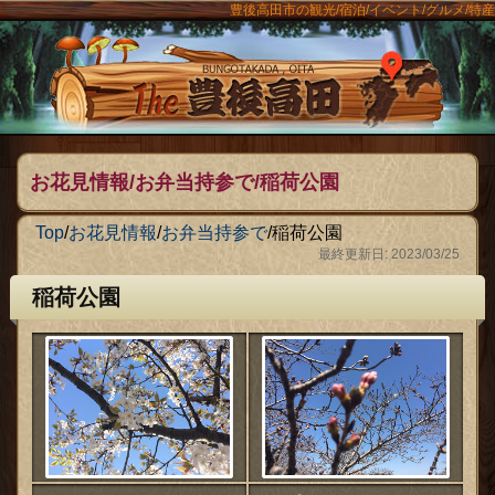
豊後高田市の観光/宿泊/イベント/グルメ/特産
ンメニュー
The豊後
お花見情報/お弁当持参で/稲荷公園
Top
/
お花見情報
/
お弁当持参で
/
稲荷公園
最終更新日: 2023/03/25
稲荷公園